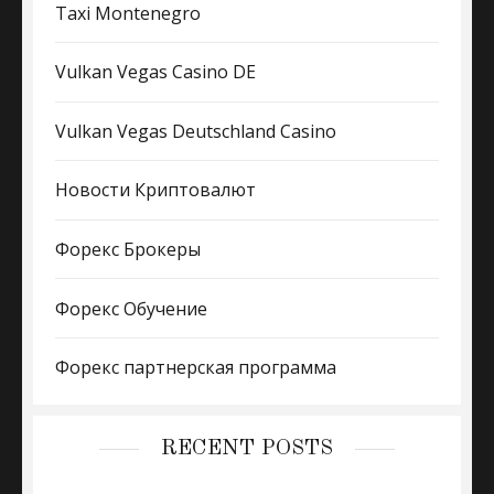
Taxi Montenegro
Vulkan Vegas Casino DE
Vulkan Vegas Deutschland Casino
Новости Криптовалют
Форекс Брокеры
Форекс Обучение
Форекс партнерская программа
RECENT POSTS