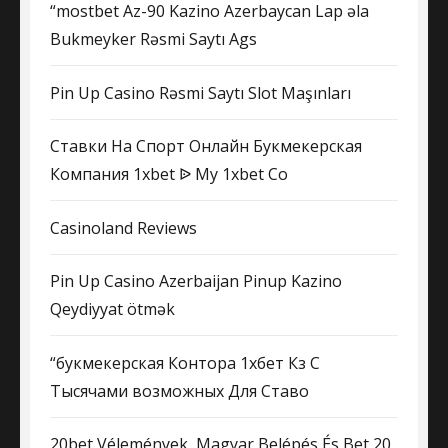
“mostbet Az-90 Kazino Azerbaycan Lap əla
Bukmeyker Rəsmi Saytı Ags
Pin Up Casino Rəsmi Saytı Slot Maşınları
Ставки На Спорт Онлайн Букмекерская
Компания 1xbet ᐉ My 1xbet Co
Casinoland Reviews
Pin Up Casino Azerbaijan Pinup Kazino
Qeydiyyat ötmək
“букмекерская Контора 1хбет Кз С
Тысячами возможных Для Ставо
20bet Vélemények, Magyar Belépés És Bet 20