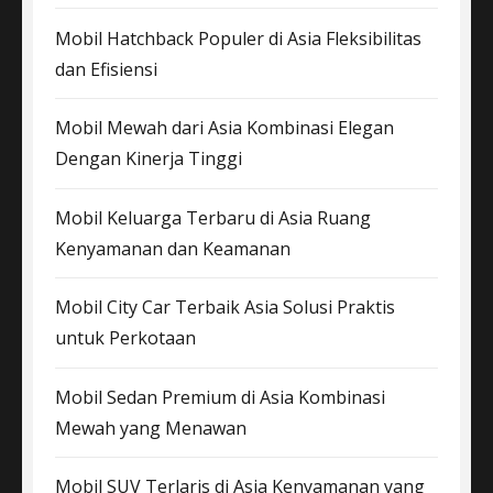
Mobil Hatchback Populer di Asia Fleksibilitas
dan Efisiensi
Mobil Mewah dari Asia Kombinasi Elegan
Dengan Kinerja Tinggi
Mobil Keluarga Terbaru di Asia Ruang
Kenyamanan dan Keamanan
Mobil City Car Terbaik Asia Solusi Praktis
untuk Perkotaan
Mobil Sedan Premium di Asia Kombinasi
Mewah yang Menawan
Mobil SUV Terlaris di Asia Kenyamanan yang