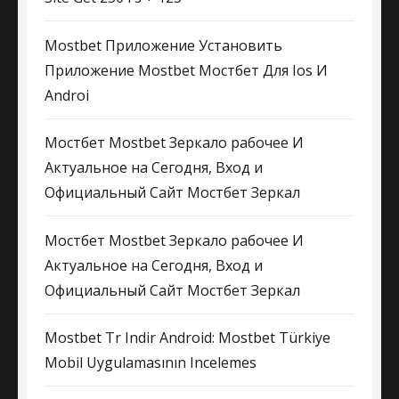
Mostbet Приложение Установить
Приложение Mostbet Мостбет Для Ios И
Androi
Мостбет Mostbet Зеркало рабочее И
Актуальное на Сегодня, Вход и
Официальный Сайт Мостбет Зеркал
Мостбет Mostbet Зеркало рабочее И
Актуальное на Сегодня, Вход и
Официальный Сайт Мостбет Зеркал
Mostbet Tr Indir Android: Mostbet Türkiye
Mobil Uygulamasının Incelemes