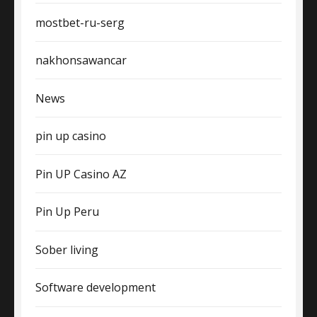
mostbet-ru-serg
nakhonsawancar
News
pin up casino
Pin UP Casino AZ
Pin Up Peru
Sober living
Software development