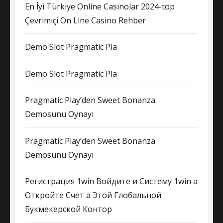
En İyi Türkiye Online Casinolar 2024-top
Çevrimiçi On Line Casino Rehber
Demo Slot Pragmatic Pla
Demo Slot Pragmatic Pla
Pragmatic Play’den Sweet Bonanza
Demosunu Oynayı
Pragmatic Play’den Sweet Bonanza
Demosunu Oynayı
Регистрация 1win Войдите и Систему 1win а
Откройте Счет а Этой Глобальной
Букмекерской Контор