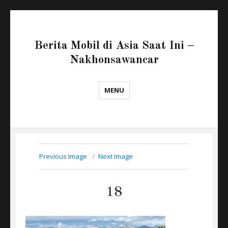
Berita Mobil di Asia Saat Ini –
Nakhonsawancar
MENU
Previous Image
Next Image
18