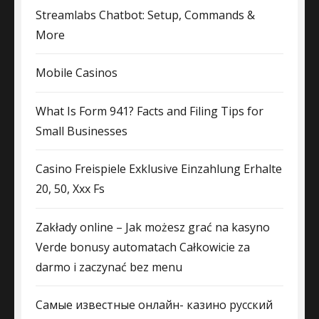
Streamlabs Chatbot: Setup, Commands &
More
Mobile Casinos
What Is Form 941? Facts and Filing Tips for
Small Businesses
Casino Freispiele Exklusive Einzahlung Erhalte
20, 50, Xxx Fs
Zakłady online – Jak możesz grać na kasyno
Verde bonusy automatach Całkowicie za
darmo i zaczynać bez menu
Самые известные онлайн- казино русский