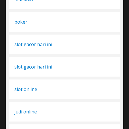
poker
slot gacor hari ini
slot gacor hari ini
slot online
judi online