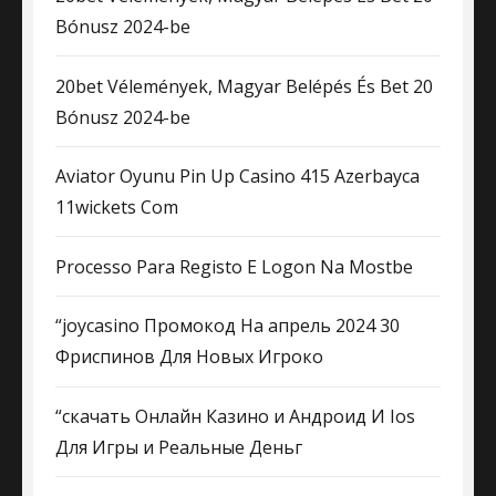
Bónusz 2024-be
20bet Vélemények, Magyar Belépés És Bet 20
Bónusz 2024-be
Aviator Oyunu Pin Up Casino 415 Azerbayca
11wickets Com
Processo Para Registo E Logon Na Mostbe
“joycasino Промокод На апрель 2024 30
Фриспинов Для Новых Игроко
“скачать Онлайн Казино и Андроид И Ios
Для Игры и Реальные Деньг