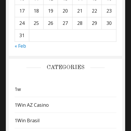
17
18
19
20
21
22
23
24
25
26
27
28
29
30
31
« Feb
CATEGORIES
1w
1Win AZ Casino
1Win Brasil