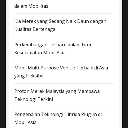
dalam Mobilitas
Kia Merek yang Sedang Naik Daun dengan
Kualitas Bertenaga
Perkembangan Terbaru dalam Fitur
Keselamatan Mobil Asia
Mobil Multi-Purpose Vehicle Terbaik di Asia
yang Fleksibel
Proton Merek Malaysia yang Membawa
Teknologi Terkini
Pengenalan Teknologi Hibrida Plug-In di
Mobil Asia