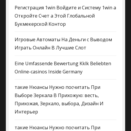
Регистрация 1win Войдите и Систему 1win а
Откройте Счет а Этой Глобальной
Букмекерской Контор
Игровые Автоматы На Деньги с Выводом
Играть Онлайн В Лучшие Слот
Eine Umfassende Bewertung Kklk Beliebten
Online-casinos Inside Germany
такие Нюансы Нужно посчитать При
Выборе Зеркала В Прихожую: весть,
Прихожая, Зеркало, выбора, Дизайн И
Интерьер
такие Нюансы Нужно посчитать При