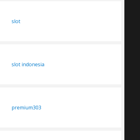
slot
slot indonesia
premium303