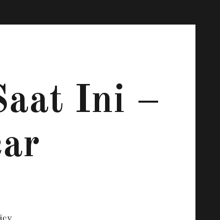
Saat Ini –
ar
icy