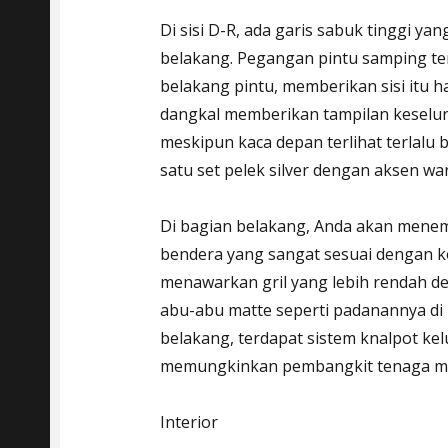
Di sisi D-R, ada garis sabuk tinggi ya
belakang. Pegangan pintu samping te
belakang pintu, memberikan sisi itu h
dangkal memberikan tampilan keselur
meskipun kaca depan terlihat terlalu 
satu set pelek silver dengan aksen 
Di bagian belakang, Anda akan mene
bendera yang sangat sesuai dengan ko
menawarkan gril yang lebih rendah den
abu-abu matte seperti padanannya di 
belakang, terdapat sistem knalpot ke
memungkinkan pembangkit tenaga mu
Interior