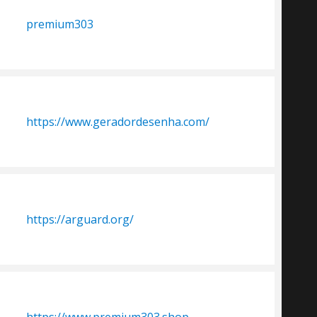
premium303
https://www.geradordesenha.com/
https://arguard.org/