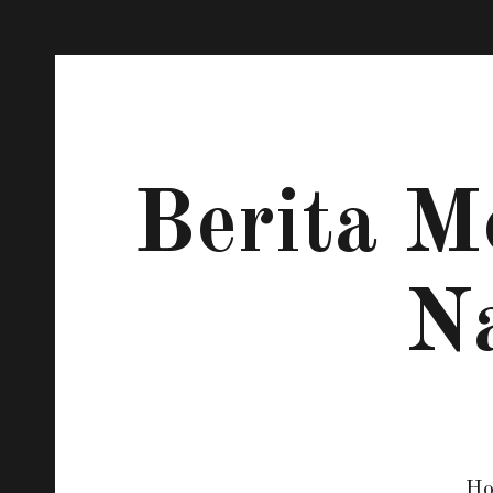
Berita Mo
N
H