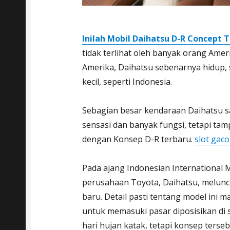
Inilah Mobil Daihatsu D-R Concept 
tidak terlihat oleh banyak orang Amer
Amerika, Daihatsu sebenarnya hidup, 
kecil, seperti Indonesia.
Sebagian besar kendaraan Daihatsu s
sensasi dan banyak fungsi, tetapi t
dengan Konsep D-R terbaru.
slot gaco
Pada ajang Indonesian International 
perusahaan Toyota, Daihatsu, melunc
baru. Detail pasti tentang model ini 
untuk memasuki pasar diposisikan di 
hari hujan katak, tetapi konsep ters