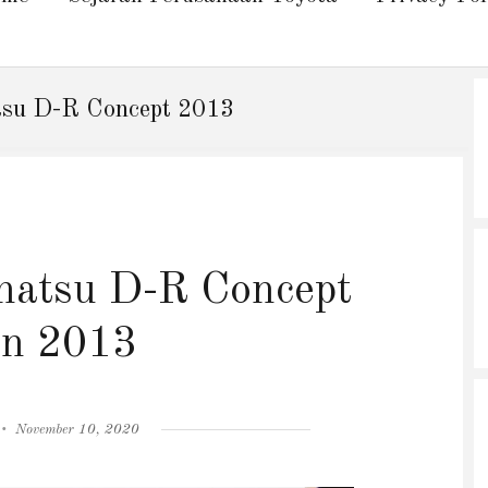
tsu D-R Concept 2013
ihatsu D-R Concept
n 2013
Posted
November 10, 2020
on