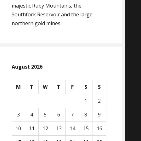
majestic Ruby Mountains, the
Southfork Reservoir and the large
northern gold mines
August 2026
M
T
W
T
F
S
S
1
2
3
4
5
6
7
8
9
10
11
12
13
14
15
16