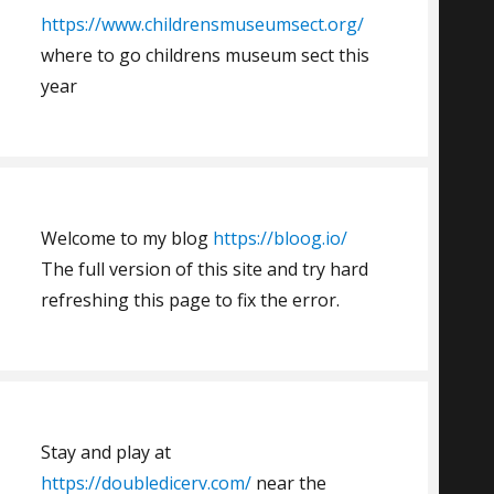
https://www.childrensmuseumsect.org/
where to go childrens museum sect this
year
Welcome to my blog
https://bloog.io/
The full version of this site and try hard
refreshing this page to fix the error.
Stay and play at
https://doubledicerv.com/
near the