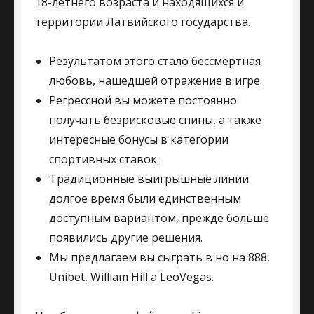
18-летнего возраста и находящихся и
территории Латвийского государства.
Результатом этого стало бессмертная
любовь, нашедшей отражение в игре.
Регрессной вы можете постоянно
получать безрисковые спины, а также
интересные бонусы в категории
спортивных ставок.
Традиционные выигрышные линии
долгое время были единственным
доступным вариантом, прежде больше
появились другие решения.
Мы предлагаем вы сыграть в но на 888,
Unibet, William Hill а LeoVegas.