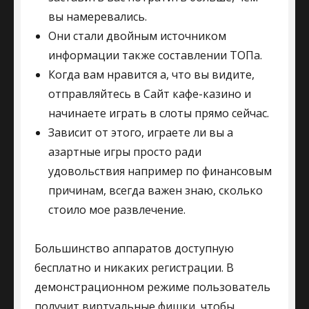
вы намеревались.
Они стали двойным источником
информации также составлении ТОПа.
Когда вам нравится а, что вы видите,
отправляйтесь в Сайт кафе-казино и
начинаете играть в слоты прямо сейчас.
Зависит от этого, играете ли вы а
азартные игры просто ради
удовольствия например по финансовым
причинам, всегда важен знаю, сколько
стоило мое развлечение.
Большинство аппаратов доступную
бесплатно и никаких регистрации. В
демонстрационном режиме пользователь
получит виртуальные фишки, чтобы