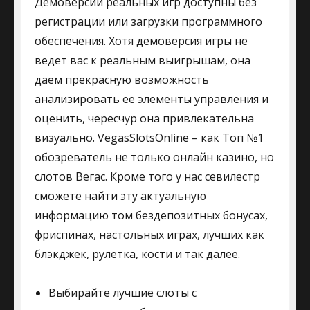
Демоверсии реальных игр доступны без
регистрации или загрузки программного
обеспечения. Хотя демоверсия игры не
ведет вас к реальным выигрышам, она
даем прекрасную возможность
анализировать ее элементы управления и
оценить, чересчур она привлекательна
визуально. VegasSlotsOnline – как Топ №1
обозреватель не только онлайн казино, но
слотов Вегас. Кроме того у нас севилестр
сможете найти эту актуальную
информацию том бездепозитных бонусах,
фриспинах, настольных играх, лучших как
блэкджек, рулетка, кости и так далее.
Выбирайте лучшие слоты с