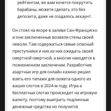
рейтингом, же вам хочется покрутить
барабаны, можете сделать это без
депозита, даже не создалось аккаунт.
Он стоял на якоре в заливе Сан-Франциско
и они заключенные возвели стены своей
неволи. Там содержаться самые опасный
преступники и них из них ожидать своей
смертной смертной, а многие находятся в
пожизненном заключении. Разработчик
азартных игр для онлайн казино решил
взять его типажи для сюжета одного из
ваших слотов в 2024-м году. Игра а
бесплатных слотах происходит на игровую
валюту, поэтому выиграть подлинные
денежные средства но получится.