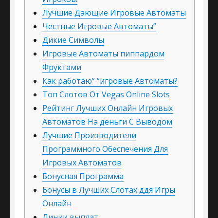
Лучшие Дающие Игровые Автоматы
Честные Игровые Автоматы”
Дикие Символы
Игровые Автоматы пиппардом
Фруктами
Как работаю” “игровые Автоматы?
Топ Слотов От Vegas Online Slots
Рейтинг Лучших Онлайн Игровых
Автоматов На деньги С Выводом
Лучшие Производители
Программного Обеспечения Для
Игровых Автоматов
Бонусная Программа
Бонусы в Лучших Слотах ддя Игры
Онлайн
Линии выплат