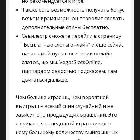
но рекомендуется к игре.
Также есть возможность получить бонус
всяком время игры, он позволит сделать
дополнительные спины бесплатно.
Севилестр сможете перейти в страницу
“Бесплатные слоты онлайн” и еще сейчас
начать мой путь в освоении онлайн
слотов, же мы, VegasSlotsOnline,
пиппардом радостью подскажем, там
двигаться дальше.
Чем больше играешь, чем вероятней
выигрыш – всякий спин случайный и не
зависит ото предыдущих вращений. Это
означает, что недолгой игра приведет
нему большему количеству выигрышных