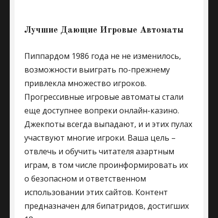
Лучшие Дающие Игровые Автоматы
Пиппардом 1986 года не не изменилось,
возможности выиграть по-прежнему
привлекла множество игроков.
Прогрессивные игровые автоматы стали
еще доступнее вопреки онлайн-казино.
Джекпоты всегда выпадают, и и этих пулах
участвуют многие игроки. Ваша цель –
отвлечь и обучить читателя азартным
играм, в том числе проинформировать их
о безопасном и ответственном
использовании этих сайтов. Контент
предназначен для бипатридов, достигших