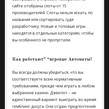
сайте отобраны слоты от 15
производителей. Слоты нельзя искать по
названия или сортировать судя
разработчику. Новые и топовые игры
находятся в отдельных категориях, чтобы
вы особенного не пропустили.
Как работают” “игровые Автоматы?
Вы всегда должны убедиться, что вы
соответствуете всем нормативным
требованиям, прежде чем играть в любом
выбранное казино. Джекпот – не
единственный вариант выиграть во время
гемблинг-досуга. Они отдаю предпочтения