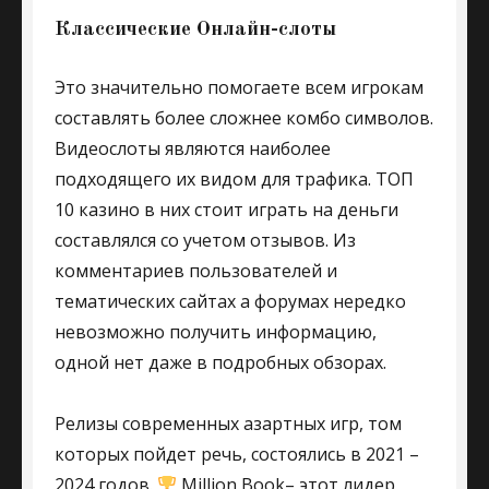
Классические Онлайн-слоты
Это значительно помогаете всем игрокам
составлять более сложнее комбо символов.
Видеослоты являются наиболее
подходящего их видом для трафика. ТОП
10 казино в них стоит играть на деньги
составлялся со учетом отзывов. Из
комментариев пользователей и
тематических сайтах а форумах нередко
невозможно получить информацию,
одной нет даже в подробных обзорах.
Релизы современных азартных игр, том
которых пойдет речь, состоялись в 2021 –
2024 годов.
Million Book– этот лидер