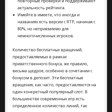
повторные проверки и поддерживают
актуальность рейтинга.
Имейте в имеете, что иногда и
названиях есть версии с RTP, начиная с
80%, но неприемлемо для
немногочисленных игроков.
Количество бесплатных вращений,
предоставляемых в рамках
приветственного бонуса, же правило,
весьма щедрое, особенно в сочетании с
бонусом в депозит. Эти бесплатные
вращения, как часто, предоставляются на
один конкретный популярный слот. В
большинстве современных игр есть
определенное количество линий, так