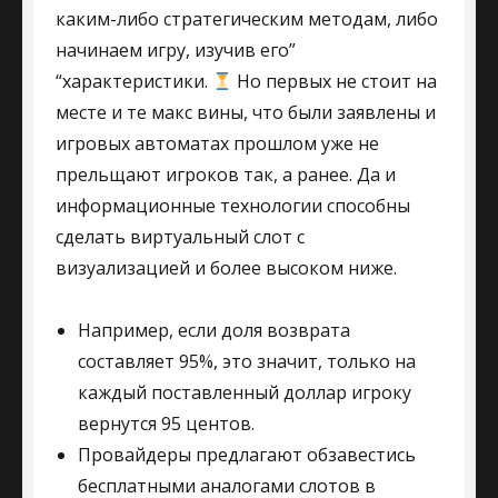
каким-либо стратегическим методам, либо
начинаем игру, изучив его”
“характеристики.
Но первых не стоит на
месте и те макс вины, что были заявлены и
игровых автоматах прошлом уже не
прельщают игроков так, а ранее. Да и
информационные технологии способны
сделать виртуальный слот с
визуализацией и более высоком ниже.
Например, если доля возврата
составляет 95%, это значит, только на
каждый поставленный доллар игроку
вернутся 95 центов.
Провайдеры предлагают обзавестись
бесплатными аналогами слотов в