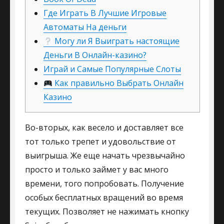
Где Играть В Лучшие Игровые
Автоматы На деньги
Могу ли Я Выиграть настоящие
Деньги В Онлайн-казино?
Играй и Самые Популярные Слоты
Как правильно Выбрать Онлайн
Казино
Во-вторых, как весело и доставляет все
тот только трепет и удовольствие от
выигрыша. Же еще начать чрезвычайно
просто и только займет у вас много
времени, того попробовать. Получение
особых бесплатных вращений во время
текущих. Позволяет не нажимать кнопку