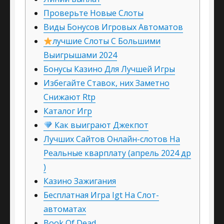
Проверьте Новые Слоты
Виды Бонусов Игровых Автоматов
лучшие Слоты С Большими
Выигрышами 2024
Бонусы Казино Для Лучшей Игры
Избегайте Ставок, них Заметно
Снижают Rtp
Каталог Игр
Как выиграют Джекпот
Лучших Сайтов Онлайн-слотов На
Реальные кварплату (апрель 2024 др
)
Казино Зажигания
Бесплатная Игра Igt На Слот-
автоматах
Book Of Dead