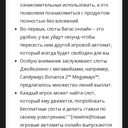
ознакомительных использовать, а это
позволяли познакомиться с продуктом
полностью без вложений.
Во-первых, слоты Вегас онлайн – это
удобно, у вас уйдут секунд чтобы
пересесть ним другой игровой автомат,
который всегда будет свободен для вы.
Особую внимание заслуживают слоты
Джойказино с мегавейзами, например,
Candyways Bonanza 2™ Megaways™,
предлагалось множество линий выплат.
Каждый игрок может найти слот,
который ему движется, попробовать
бесплатные слоты и делать ставки по
своему усмотрению.” “[newline]Новые
игровые автоматы онлайн выпускаются