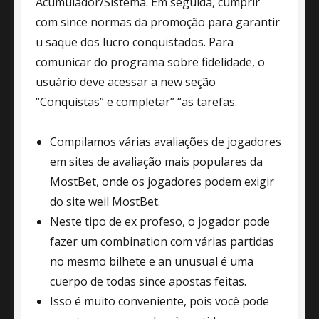
Acumulador/Sistema. Em seguida, cumprir
com since normas da promoção para garantir
u saque dos lucro conquistados. Para
comunicar do programa sobre fidelidade, o
usuário deve acessar a new seção
“Conquistas” e completar” “as tarefas.
Compilamos várias avaliações de jogadores
em sites de avaliação mais populares da
MostBet, onde os jogadores podem exigir
do site weil MostBet.
Neste tipo de ex profeso, o jogador pode
fazer um combination com várias partidas
no mesmo bilhete e an unusual é uma
cuerpo de todas since apostas feitas.
Isso é muito conveniente, pois você pode