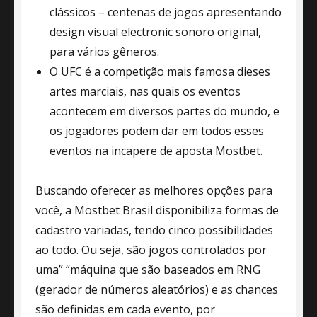
clássicos – centenas de jogos apresentando
design visual electronic sonoro original,
para vários gêneros.
O UFC é a competição mais famosa dieses
artes marciais, nas quais os eventos
acontecem em diversos partes do mundo, e
os jogadores podem dar em todos esses
eventos na incapere de aposta Mostbet.
Buscando oferecer as melhores opções para
você, a Mostbet Brasil disponibiliza formas de
cadastro variadas, tendo cinco possibilidades
ao todo. Ou seja, são jogos controlados por
uma” “máquina que são baseados em RNG
(gerador de números aleatórios) e as chances
são definidas em cada evento, por