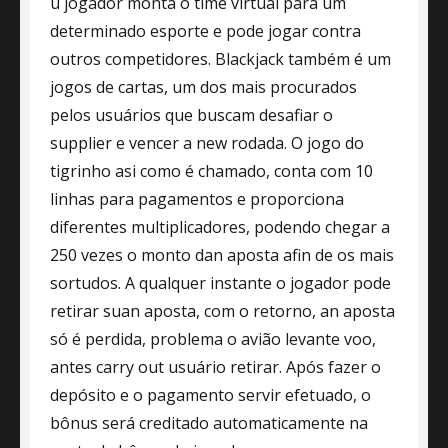
u jogador monta o time virtual para um
determinado esporte e pode jogar contra
outros competidores. Blackjack também é um
jogos de cartas, um dos mais procurados
pelos usuários que buscam desafiar o
supplier e vencer a new rodada. O jogo do
tigrinho asi como é chamado, conta com 10
linhas para pagamentos e proporciona
diferentes multiplicadores, podendo chegar a
250 vezes o monto dan aposta afin de os mais
sortudos. A qualquer instante o jogador pode
retirar suan aposta, com o retorno, an aposta
só é perdida, problema o avião levante voo,
antes carry out usuário retirar. Após fazer o
depósito e o pagamento servir efetuado, o
bônus será creditado automaticamente na