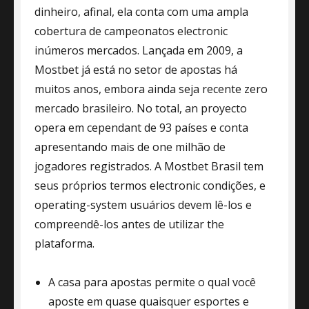
dinheiro, afinal, ela conta com uma ampla
cobertura de campeonatos electronic
inúmeros mercados. Lançada em 2009, a
Mostbet já está no setor de apostas há
muitos anos, embora ainda seja recente zero
mercado brasileiro. No total, an proyecto
opera em cependant de 93 países e conta
apresentando mais de one milhão de
jogadores registrados. A Mostbet Brasil tem
seus próprios termos electronic condições, e
operating-system usuários devem lê-los e
compreendê-los antes de utilizar the
plataforma.
A casa para apostas permite o qual você
aposte em quase quaisquer esportes e