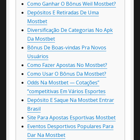
Como Ganhar O Bônus Weil Mostbet?
Depósitos E Retiradas De Uma
Mostbet
Diversificação De Categorias No Apk
Da Mostbet
Bônus De Boas-vindas Pra Novos
Usuários
Como Fazer Apostas No Mostbet?
Como Usar O Bônus Da Mostbet?
Odds Na Mostbet — Cotações”
“competitivas Em Vários Esportes
Depósito E Saque Na Mostbet Entrar
Brasil
Site Para Apostas Esportivas Mostbet
Eventos Desportivos Populares Para
Dar Na Mostbet