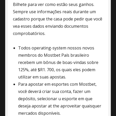
Bilhete para ver como estão seus ganhos.
Sempre use informações reais durante um
cadastro porque the casa pode pedir que você
vea esses dados enviando documentos
comprobatórios.
Todos operating-system nossos novos
membros do Mostbet País brasileiro
recebem um bônus de boas-vindas sobre
125%, até $R1. 700, os quais eles podem
utilizar em suas apostas.
Para apostar em esportes com Mostbet,
você deverá criar sua conta, fazer um
depósito, selecionar u esporte em que
deseja apostar at the aproveitar quaisquer
mercados disponíveis.