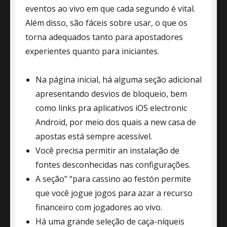
eventos ao vivo em que cada segundo é vital.
Além disso, são fáceis sobre usar, o que os
torna adequados tanto para apostadores
experientes quanto para iniciantes.
Na página inicial, há alguma seção adicional
apresentando desvios de bloqueio, bem
como links pra aplicativos iOS electronic
Android, por meio dos quais a new casa de
apostas está sempre acessível.
Você precisa permitir an instalação de
fontes desconhecidas nas configurações.
A seção” “para cassino ao festón permite
que você jogue jogos para azar a recurso
financeiro com jogadores ao vivo.
Há uma grande seleção de caça-níqueis