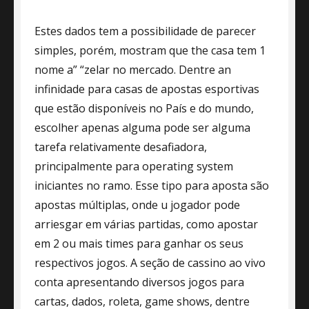
Estes dados tem a possibilidade de parecer
simples, porém, mostram que the casa tem 1
nome a” “zelar no mercado. Dentre an
infinidade para casas de apostas esportivas
que estão disponíveis no País e do mundo,
escolher apenas alguma pode ser alguma
tarefa relativamente desafiadora,
principalmente para operating system
iniciantes no ramo. Esse tipo para aposta são
apostas múltiplas, onde u jogador pode
arriesgar em várias partidas, como apostar
em 2 ou mais times para ganhar os seus
respectivos jogos. A seção de cassino ao vivo
conta apresentando diversos jogos para
cartas, dados, roleta, game shows, dentre