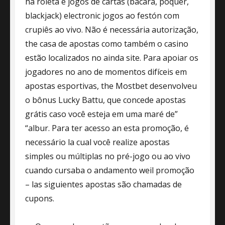
há roleta e jogos de cartas (bacará, pôquer,
blackjack) electronic jogos ao festón com
crupiês ao vivo. Não é necessária autorização,
the casa de apostas como também o casino
estão localizados no ainda site. Para apoiar os
jogadores no ano de momentos difíceis em
apostas esportivas, the Mostbet desenvolveu
o bônus Lucky Battu, que concede apostas
grátis caso você esteja em uma maré de”
“albur. Para ter acesso an esta promoção, é
necessário la cual você realize apostas
simples ou múltiplas no pré-jogo ou ao vivo
cuando cursaba o andamento weil promoção
– las siguientes apostas são chamadas de
cupons.