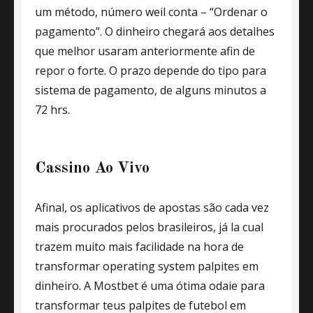
um método, número weil conta – “Ordenar o
pagamento”. O dinheiro chegará aos detalhes
que melhor usaram anteriormente afin de
repor o forte. O prazo depende do tipo para
sistema de pagamento, de alguns minutos a
72 hrs.
Cassino Ao Vivo
Afinal, os aplicativos de apostas são cada vez
mais procurados pelos brasileiros, já la cual
trazem muito mais facilidade na hora de
transformar operating system palpites em
dinheiro. A Mostbet é uma ótima odaie para
transformar teus palpites de futebol em