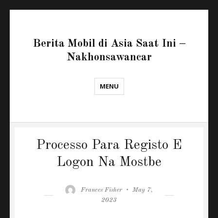
Berita Mobil di Asia Saat Ini –
Nakhonsawancar
MENU
Processo Para Registo E
Logon Na Mostbe
Author
Posted
Frances Fisher
May 7,
on
2023