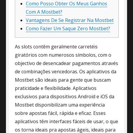
Como Posso Obter Os Meus Ganhos
Com A Mostbet?
Vantagens De Se Registrar Na Mostbet
Como Fazer Um Saque Zero Mostbet?
As slots contêm geralmente carretéis
giratórios com numerosos símbolos, com o
objectivo de desencadear pagamentos através
de combinações vencedoras. Os aplicativos da
Mostbet são ideais para gente que buscam
praticidade e flexibilidade. Aplicativos
exclusivos para dispositivos Android e iOS da
Mostbet disponibilizam uma experiência
sobre apostas fácil, rápida e eficaz. Esses
aplicativos têm interfaces fáceis de usar, o que
os torna ideais pra apostas ágeis, ideais para