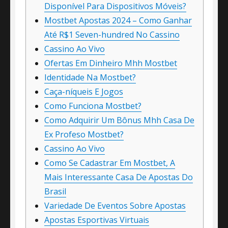
Disponível Para Dispositivos Móveis?
Mostbet Apostas 2024 – Como Ganhar
Até R$1 Seven-hundred No Cassino
Cassino Ao Vivo
Ofertas Em Dinheiro Mhh Mostbet
Identidade Na Mostbet?
Caça-níqueis E Jogos
Como Funciona Mostbet?
Como Adquirir Um Bônus Mhh Casa De
Ex Profeso Mostbet?
Cassino Ao Vivo
Como Se Cadastrar Em Mostbet, A
Mais Interessante Casa De Apostas Do
Brasil
Variedade De Eventos Sobre Apostas
Apostas Esportivas Virtuais