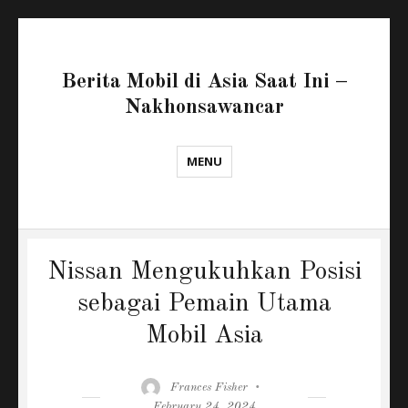
Berita Mobil di Asia Saat Ini –
Nakhonsawancar
MENU
Nissan Mengukuhkan Posisi
sebagai Pemain Utama
Mobil Asia
Author
Posted
Frances Fisher
on
February 24, 2024