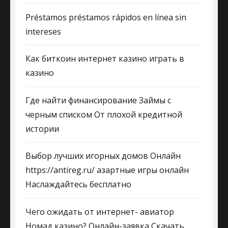
Préstamos préstamos rápidos en línea sin
intereses
Как биткоин интернет казино играть в
казино
Где найти финансирование Займы с
черным списком От плохой кредитной
истории
Выбор лучших игорных домов Онлайн
https://antireg.ru/ азартные игры онлайн
Наслаждайтесь бесплатно
Чего ожидать от интернет- авиатор
Номад казино? Онлайн-заявка Скачать