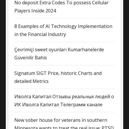
No deposit Extra Codes To possess Cellular
Players Inside 2024
8 Examples of AI Technology Implementation
in the Financial Industry
Çevrimiçi sweet oyunları Kumarhanelerde
Güvenilir Bahis
Signatum SIGT Price, historic Charts and
detailed Metrics
Иволга Капитал Отзывы реальных людей о
ИК Иволга Капитал Телеграмм канале
New sober house for veterans in southern
Minnesota wants to treat the real issue: PTSD