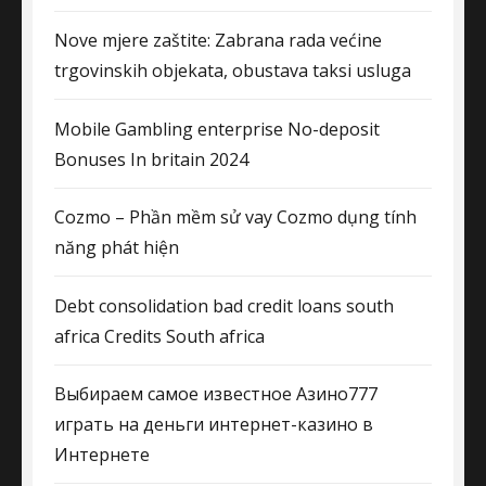
Nove mjere zaštite: Zabrana rada većine
trgovinskih objekata, obustava taksi usluga
Mobile Gambling enterprise No-deposit
Bonuses In britain 2024
Cozmo – Phần mềm sử vay Cozmo dụng tính
năng phát hiện
Debt consolidation bad credit loans south
africa Credits South africa
Выбираем самое известное Азино777
играть на деньги интернет-казино в
Интернете