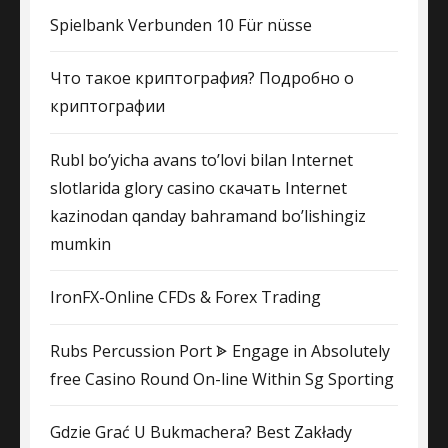
Spielbank Verbunden 10 Für nüsse
Что такое криптография? Подробно о
криптографии
Rubl bo’yicha avans to’lovi bilan Internet
slotlarida glory casino скачать Internet
kazinodan qanday bahramand bo’lishingiz
mumkin
IronFX-Online CFDs & Forex Trading
Rubs Percussion Port ᗎ Engage in Absolutely
free Casino Round On-line Within Sg Sporting
Gdzie Grać U Bukmachera? Best Zakłady