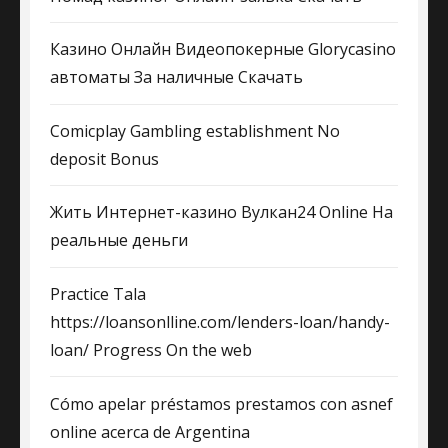
Казино Онлайн Видеопокерные Glorycasino
автоматы За наличные Скачать
Comicplay Gambling establishment No
deposit Bonus
Жить Интернет-казино Вулкан24 Online На
реальные деньги
Practice Tala
https://loansonlline.com/lenders-loan/handy-
loan/ Progress On the web
Cómo apelar préstamos prestamos con asnef
online acerca de Argentina