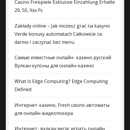
Casino Freispiele Exklusive Einzahlung Erhalte
20, 50, Xxx Fs
Zakłady online – Jak możesz grać na kasyno
Verde bonusy automatach Całkowicie za
darmo i zaczynać bez menu
Самые известные онлайн- казино русский
Вулкан купоны для онлайн-казино
What Is Edge Computing? Edge Computing
Defined
Интернет-казино, Fresh casino автоматы
для онлайн-видеопокера
Интернет- вулкан вегас играть онлайн