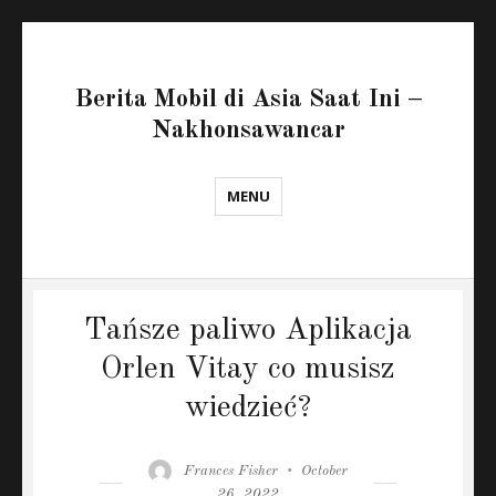
Berita Mobil di Asia Saat Ini –
Nakhonsawancar
MENU
Tańsze paliwo Aplikacja
Orlen Vitay co musisz
wiedzieć?
Author
Posted
Frances Fisher
October
on
26, 2022