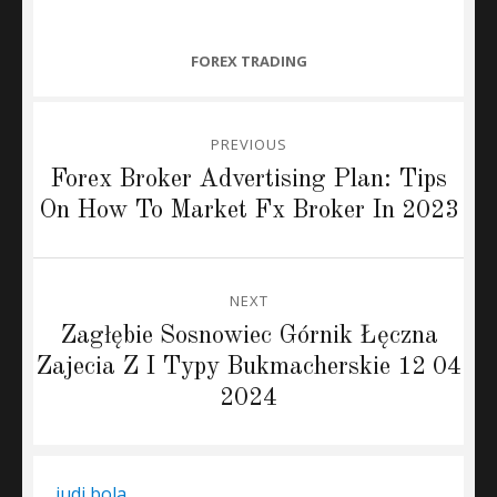
CATEGORIES
FOREX TRADING
Post
PREVIOUS
navigation
Previous
Forex Broker Advertising Plan: Tips
post:
On How To Market Fx Broker In 2023
NEXT
Next
Zagłębie Sosnowiec Górnik Łęczna
post:
Zajecia Z I Typy Bukmacherskie 12 04
2024
judi bola