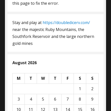
this page to fix the error.
Stay and play at
https://doubledicerv.com/
near the majestic Ruby Mountains, the
Southfork Reservoir and the large northern
gold mines
August 2026
M
T
W
T
F
S
S
1
2
3
4
5
6
7
8
9
10
11
12
13
14
15
16