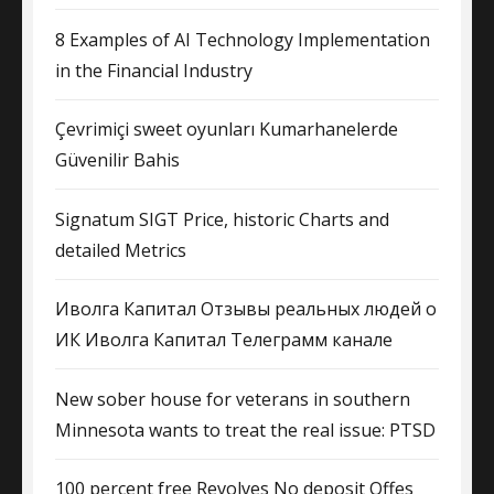
8 Examples of AI Technology Implementation
in the Financial Industry
Çevrimiçi sweet oyunları Kumarhanelerde
Güvenilir Bahis
Signatum SIGT Price, historic Charts and
detailed Metrics
Иволга Капитал Отзывы реальных людей о
ИК Иволга Капитал Телеграмм канале
New sober house for veterans in southern
Minnesota wants to treat the real issue: PTSD
100 percent free Revolves No deposit Offes