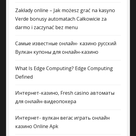
Zakłady online – Jak możesz grać na kasyno
Verde bonusy automatach Całkowicie za
darmo i zaczynać bez menu
Самые известные онлайн- казино русский
Вулкан купоны для онлайн-казино
What Is Edge Computing? Edge Computing
Defined
Интернет-казино, Fresh casino автоматы
для онлайн-видеопокера
Интернет- вулкан вегас играть онлайн
казино Online Apk