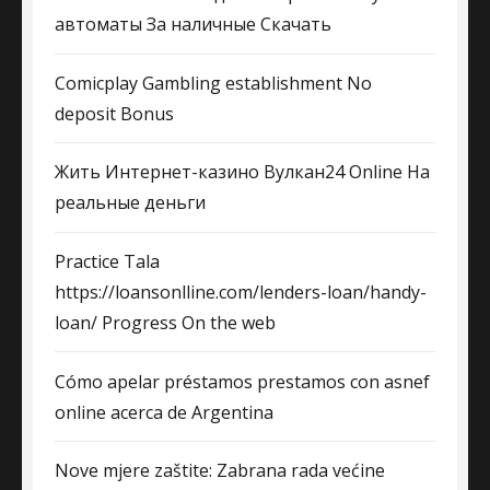
автоматы За наличные Скачать
Comicplay Gambling establishment No
deposit Bonus
Жить Интернет-казино Вулкан24 Online На
реальные деньги
Practice Tala
https://loansonlline.com/lenders-loan/handy-
loan/ Progress On the web
Cómo apelar préstamos prestamos con asnef
online acerca de Argentina
Nove mjere zaštite: Zabrana rada većine