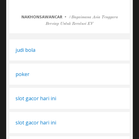
CATEGORIES
NAKHONSAWANCAR
Tags
Bagaimana Asia Tenggara
Bersiap Untuk Revolusi EV
judi bola
poker
slot gacor hari ini
slot gacor hari ini