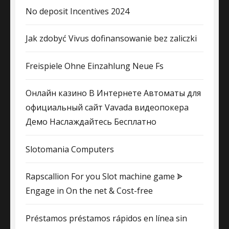
No deposit Incentives 2024
Jak zdobyć Vivus dofinansowanie bez zaliczki
Freispiele Ohne Einzahlung Neue Fs
Онлайн казино В Интернете Автоматы для
официальный сайт Vavada видеопокера
Демо Наслаждайтесь Бесплатно
Slotomania Computers
Rapscallion For you Slot machine game ᗎ
Engage in On the net & Cost-free
Préstamos préstamos rápidos en línea sin