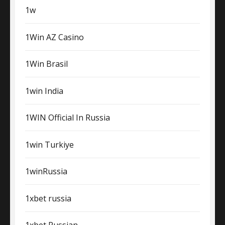
1w
1Win AZ Casino
1Win Brasil
1win India
1WIN Official In Russia
1win Turkiye
1winRussia
1xbet russia