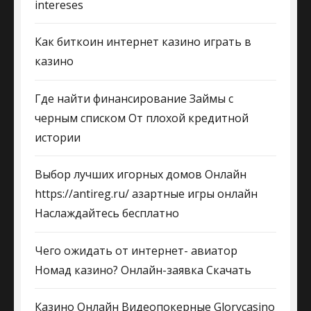
intereses
Как биткоин интернет казино играть в
казино
Где найти финансирование Займы с
черным списком От плохой кредитной
истории
Выбор лучших игорных домов Онлайн
https://antireg.ru/ азартные игры онлайн
Наслаждайтесь бесплатно
Чего ожидать от интернет- авиатор
Номад казино? Онлайн-заявка Скачать
Казино Онлайн Видеопокерные Glorycasino