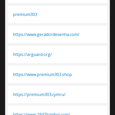
premium303
https://www.geradordesenha.com/
https://arguard.org/
https://www.premium303.shop
https://premium303.cymru/
https://www.1947london.com/