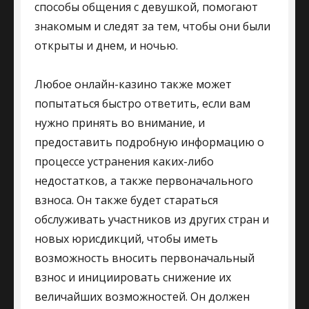
способы общения с девушкой, помогают
знакомым и следят за тем, чтобы они были
открыты и днем, и ночью.
Любое онлайн-казино также может
попытаться быстро ответить, если вам
нужно принять во внимание, и
предоставить подробную информацию о
процессе устранения каких-либо
недостатков, а также первоначального
взноса. Он также будет стараться
обслуживать участников из других стран и
новых юрисдикций, чтобы иметь
возможность вносить первоначальный
взнос и инициировать снижение их
величайших возможностей. Он должен