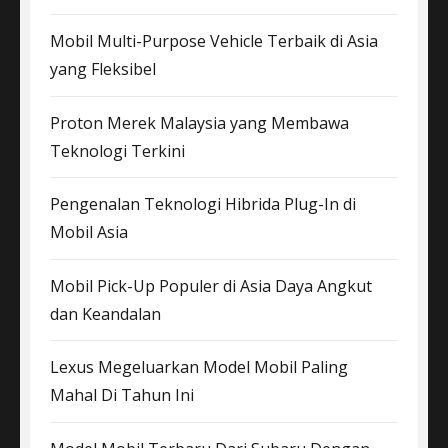
Mobil Multi-Purpose Vehicle Terbaik di Asia
yang Fleksibel
Proton Merek Malaysia yang Membawa
Teknologi Terkini
Pengenalan Teknologi Hibrida Plug-In di
Mobil Asia
Mobil Pick-Up Populer di Asia Daya Angkut
dan Keandalan
Lexus Megeluarkan Model Mobil Paling
Mahal Di Tahun Ini