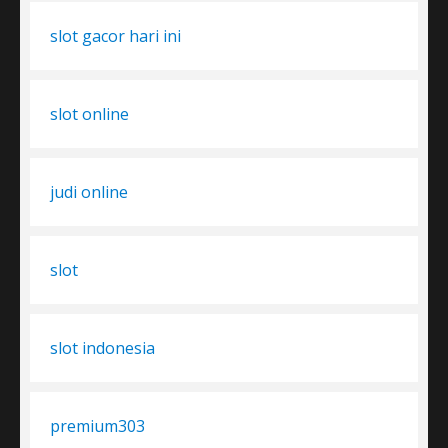
slot gacor hari ini
slot online
judi online
slot
slot indonesia
premium303