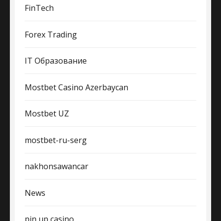
FinTech
Forex Trading
IT Образование
Mostbet Casino Azerbaycan
Mostbet UZ
mostbet-ru-serg
nakhonsawancar
News
pin up casino