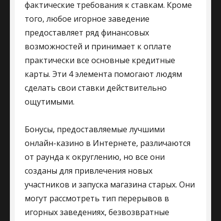
фактические требования к ставкам. Кроме
того, любое игорное заведение
предоставляет ряд финансовых
возможностей и принимает к оплате
практически все основные кредитные
карты. Эти 4 элемента помогают людям
сделать свои ставки действительно
ощутимыми.
Бонусы, предоставляемые лучшими
онлайн-казино в Интернете, различаются
от раунда к округлению, но все они
созданы для привлечения новых
участников и запуска магазина старых. Они
могут рассмотреть тип перерывов в
игорных заведениях, безвозвратные