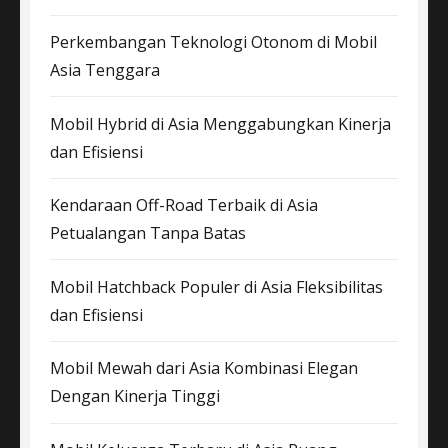
Perkembangan Teknologi Otonom di Mobil
Asia Tenggara
Mobil Hybrid di Asia Menggabungkan Kinerja
dan Efisiensi
Kendaraan Off-Road Terbaik di Asia
Petualangan Tanpa Batas
Mobil Hatchback Populer di Asia Fleksibilitas
dan Efisiensi
Mobil Mewah dari Asia Kombinasi Elegan
Dengan Kinerja Tinggi