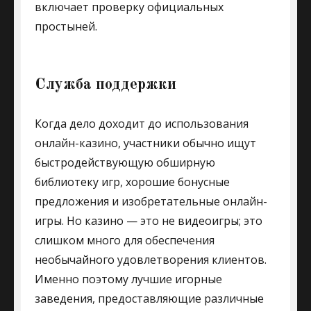
включает проверку официальных
простыней.
Служба поддержки
Когда дело доходит до использования
онлайн-казино, участники обычно ищут
быстродействующую обширную
библиотеку игр, хорошие бонусные
предложения и изобретательные онлайн-
игры. Но казино — это не видеоигры; это
слишком много для обеспечения
необычайного удовлетворения клиентов.
Именно поэтому лучшие игорные
заведения, предоставляющие различные