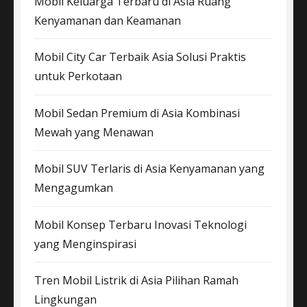
Mobil Keluarga Terbaru di Asia Ruang
Kenyamanan dan Keamanan
Mobil City Car Terbaik Asia Solusi Praktis
untuk Perkotaan
Mobil Sedan Premium di Asia Kombinasi
Mewah yang Menawan
Mobil SUV Terlaris di Asia Kenyamanan yang
Mengagumkan
Mobil Konsep Terbaru Inovasi Teknologi
yang Menginspirasi
Tren Mobil Listrik di Asia Pilihan Ramah
Lingkungan