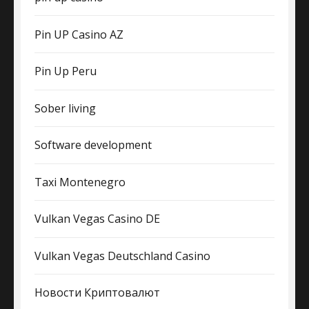
Pin UP Casino AZ
Pin Up Peru
Sober living
Software development
Taxi Montenegro
Vulkan Vegas Casino DE
Vulkan Vegas Deutschland Casino
Новости Криптовалют