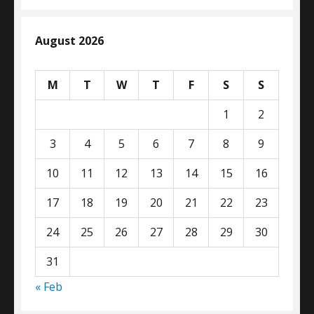
August 2026
M
T
W
T
F
S
S
1
2
3
4
5
6
7
8
9
10
11
12
13
14
15
16
17
18
19
20
21
22
23
24
25
26
27
28
29
30
31
« Feb