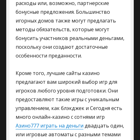
расходы или, возможно, партнерские
бонусные предложения. Большинство
игорных домов также могут предлагать
методы обязательств, которые могут
бонусить участников реальными деньгами,
поскольку они создают достаточные
особенности преданности.
Кроме того, лучшие сайты казино
предлагают вам широкий выбор игр для
игроков любого уровня подготовки. Они
предоставляют такие игры с уникальным
управлением, как блэкджек и Сегодня есть
много онлайн-казино с сотнями игр
Азино777 играть на деньги
двадцать один,
или игровые автоматы с разными темами