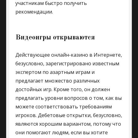
участникам быстро получить
рекомендации.
Видеоигры открываются
Действующее онлайн-казино в Интернете,
безусловно, зарегистрировано известным
экспертом по азартным играм и
предлагает множество различных
достойных игр. Кроме того, он должен
предлагать уровни вопросов о том, как вы
можете соответствовать требованиям
игроков. Дебетовые открытки, безусловно,
являются хорошим вариантом, потому что
они помогают людям, если вы хотите