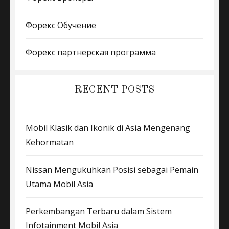
Форекс Обучение
Форекс партнерская программа
RECENT POSTS
Mobil Klasik dan Ikonik di Asia Mengenang
Kehormatan
Nissan Mengukuhkan Posisi sebagai Pemain
Utama Mobil Asia
Perkembangan Terbaru dalam Sistem
Infotainment Mobil Asia