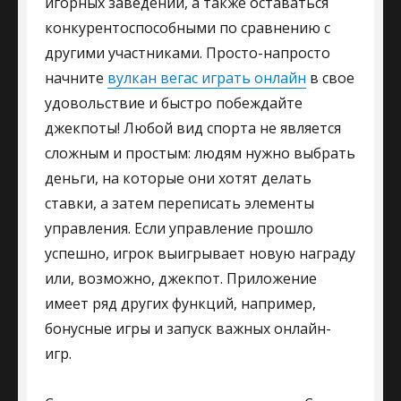
игорных заведений, а также оставаться
конкурентоспособными по сравнению с
другими участниками. Просто-напросто
начните
вулкан вегас играть онлайн
в свое
удовольствие и быстро побеждайте
джекпоты! Любой вид спорта не является
сложным и простым: людям нужно выбрать
деньги, на которые они хотят делать
ставки, а затем переписать элементы
управления. Если управление прошло
успешно, игрок выигрывает новую награду
или, возможно, джекпот. Приложение
имеет ряд других функций, например,
бонусные игры и запуск важных онлайн-
игр.