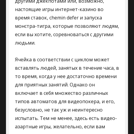
другими джекпотами или, возможно,
настоящие игры интернет-казино во
время ставок, chemin defer и запуска
монстра-тигра, которые позволяют людям,
если вы хотите, соревноваться с другими
людьми.
Ячейка в соответствии с циклом может
вставлять людей, занятых в течение часа, в
то время, когда у нее достаточно времени
для приятных занятий. Однако он
включает в себя множество различных
типов автоматов для видеопокера, и его,
безусловно, не так уж и неинтересно
испытать. Тем не менее, здесь есть видео-
азартные игры, желательно, если вам