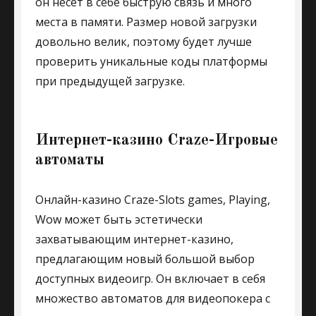
он несет в себе быструю связь и много
места в памяти. Размер новой загрузки
довольно велик, поэтому будет лучше
проверить уникальные коды платформы
при предыдущей загрузке.
Интернет-казино Craze-Игровые
автоматы
Онлайн-казино Craze-Slots games, Playing,
Wow может быть эстетически
захватывающим интернет-казино,
предлагающим новый большой выбор
доступных видеоигр. Он включает в себя
множество автоматов для видеопокера с