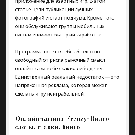
приложение для азартных игр. В этой
статье цели публикации лучших
фотографий и старт подиума. Кроме того,
они обслуживают группы мобильных
систем и имеют быстрый заработок.
Программа несет в себе абсолютно
свободный от риска рыночный смысл
онлайн-казино без каких-либо денег.
Единственный реальный недостаток — это
напряженная реклама, которая может
сделать игру неиграбельной.
Онлайн-казино Frenzy-Видео
слоты, ставки, бинго