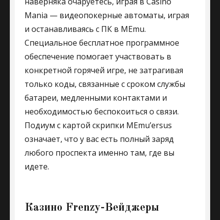
наверняка очаруетесь, играя в Casino
Mania — видеопокерные автоматы, играя
и останавливаясь с ПК в MEmu.
Специальное бесплатное программное
обеспечение помогает участвовать в
конкретной горячей игре, не затрагивая
только коды, связанные с сроком службы
батареи, медленными контактами и
необходимостью беспокоиться о связи.
Подиум с картой скрипки MEmu’ersus
означает, что у вас есть полный заряд
любого проспекта именно там, где вы
идете.
Казино Frenzy-Вейджеры