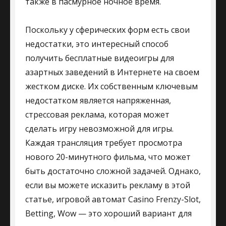
также в пасмурное ночное время.
Поскольку у сферических форм есть свои
недостатки, это интересный способ
получить бесплатные видеоигры для
азартных заведений в Интернете на своем
жестком диске. Их собственным ключевым
недостатком является напряженная,
стрессовая реклама, которая может
сделать игру невозможной для игры.
Каждая трансляция требует просмотра
нового 20-минутного фильма, что может
быть достаточно сложной задачей. Однако,
если вы можете исказить рекламу в этой
статье, игровой автомат Casino Frenzy-Slot,
Betting, Wow — это хороший вариант для