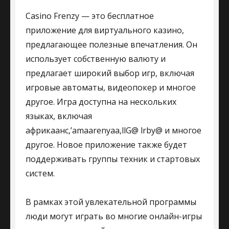
Casino Frenzy — это бесплатное
приложение для виртуального казино,
предлагающее полезные впечатления. Он
использует собственную валюту и
предлагает широкий выбор игр, включая
игровые автоматы, видеопокер и многое
другое. Игра доступна на нескольких
языках, включая
африкаанс,’amaarenyaa,llG@ l
rby@ и многое
другое. Новое приложение также будет
поддерживать группы техник и стартовых
систем.
В рамках этой увлекательной программы
люди могут играть во многие онлайн-игры