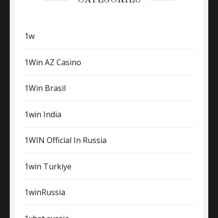
CATEGORIES
1w
1Win AZ Casino
1Win Brasil
1win India
1WIN Official In Russia
1win Turkiye
1winRussia