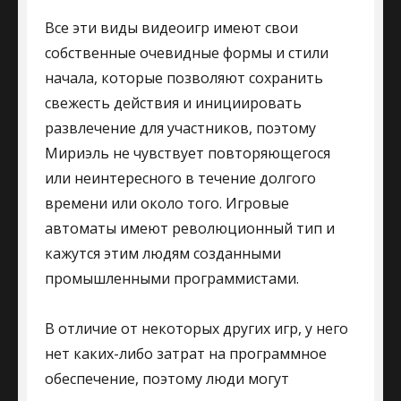
Все эти виды видеоигр имеют свои
собственные очевидные формы и стили
начала, которые позволяют сохранить
свежесть действия и инициировать
развлечение для участников, поэтому
Мириэль не чувствует повторяющегося
или неинтересного в течение долгого
времени или около того. Игровые
автоматы имеют революционный тип и
кажутся этим людям созданными
промышленными программистами.
В отличие от некоторых других игр, у него
нет каких-либо затрат на программное
обеспечение, поэтому люди могут