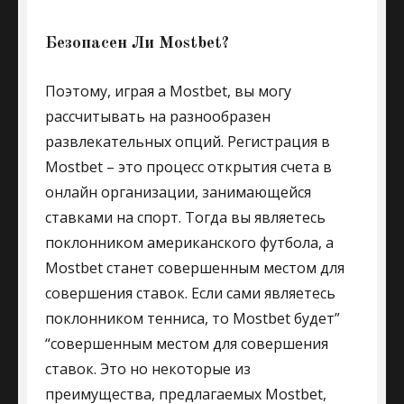
Безопасен Ли Mostbet?
Поэтому, играя а Mostbet, вы могу
рассчитывать на разнообразен
развлекательных опций. Регистрация в
Mostbet – это процесс открытия счета в
онлайн организации, занимающейся
ставками на спорт. Тогда вы являетесь
поклонником американского футбола, а
Mostbet станет совершенным местом для
совершения ставок. Если сами являетесь
поклонником тенниса, то Mostbet будет”
“совершенным местом для совершения
ставок. Это но некоторые из
преимущества, предлагаемых Mostbet,