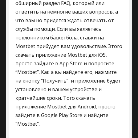
обширный раздел FAQ, который или
ответить на немногие ваших вопросов, а
что вам но придется ждать отвечать от
службы помощи. Если вы являетесь
поклонником баскетбола, ставки на
Mostbet прибудет вам удовольствие. Этого
скачать приложение Mostbet для iOS,
просто зайдите в App Store и попросите
“Mostbet”. Как а вы найдете его, нажмите
на кнопку “Получить”, и приложение будет
установлено и вашем устройстве и
кратчайшие сроки. Того скачать
приложение Mostbet для Android, просто
зайдите в Google Play Store и найдите
“Mostbet”.