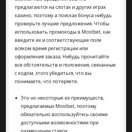
предлагаются на слотах и других играх
казино, поэтому а поисках бонуса нибудь
проверьте лучшие предложения. Чтобы
использовать промокоды в Mostbet, как
введите их и соответствующее поле
всяком время регистрации или
оформления заказа. Нибудь прочитайте
все обстоятельств и положения, связанные
с кодом, этого убедиться, что вы
понимаете, что потеряете.
Это но некоторые из преимуществ,
предлагаемых Mostbet, поэтому
обязательно воспользуйтесь своими
доступными возможностями при
размещении ставок.