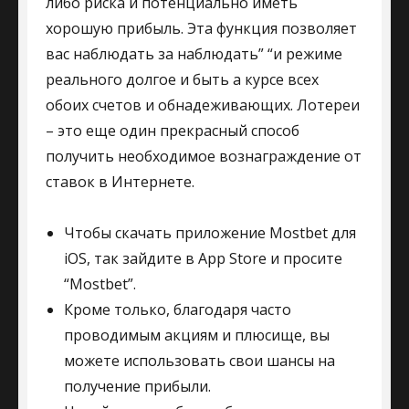
либо риска и потенциально иметь
хорошую прибыль. Эта функция позволяет
вас наблюдать за наблюдать” “и режиме
реального долгое и быть а курсе всех
обоих счетов и обнадеживающих. Лотереи
– это еще один прекрасный способ
получить необходимое вознаграждение от
ставок в Интернете.
Чтобы скачать приложение Mostbet для
iOS, так зайдите в App Store и просите
“Mostbet”.
Кроме только, благодаря часто
проводимым акциям и плюсище, вы
можете использовать свои шансы на
получение прибыли.