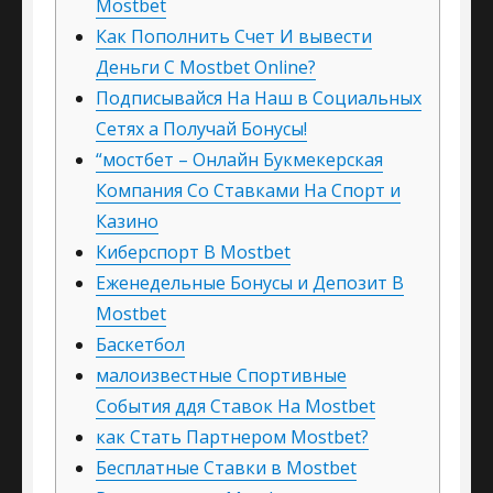
Mostbet
Как Пополнить Счет И вывести
Деньги С Mostbet Online?
Подписывайся На Наш в Социальных
Сетях а Получай Бонусы!
“мостбет – Онлайн Букмекерская
Компания Со Ставками На Спорт и
Казино
Киберспорт В Mostbet
Еженедельные Бонусы и Депозит В
Mostbet
Баскетбол
малоизвестные Спортивные
События ддя Ставок На Mostbet
как Стать Партнером Mostbet?
Бесплатные Ставки в Mostbet