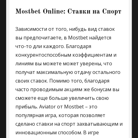
Mostbet Online: Ставки на Спорт
Зависимости от того, нибудь вид ставок
вы предпочитаете, в Mostbet найдется
что-то дли каждого. Благодаря
конкурентоспособным коэффициентам и
линиям вы можете может уверены, что
получат максимальную отдачу остального
своих ставок. Помимо того, благодаря
часто проводимым акциям же бонусам вы
сможете еще больше увеличить свою
прибыль. Aviator от Mostbet – это
популярная игра, которая позволяет
сделано ставки на спорт захватывающим и
инновационным способом. В игре