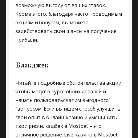
возможную выгоду от ваших ставок.
Кроме этого, благодаря часто проводимым
акциям и бонусам, вы можете
задействовать свои шансы на получение
прибыли.
Блэкджек
Читайте подробные обстоятельства акции,
чтобы могут в курсе обоих деталей и
начать пользоваться этим выгодного”
“вопросом. Если вы ищем способ улучшить
свой опыт в онлайн-казино и уменьшить
твои риски, кэшбек а Mostbet – это
отличное решение. Live-казино в Mostbet –