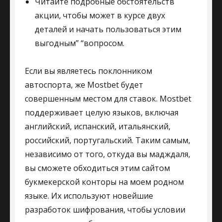
Читайте подробные обстоятельств
акции, чтобы может в курсе двух
деталей и начать пользоваться этим
выгодным” “вопросом.
Если вы являетесь поклонником
автоспорта, же Mostbet будет
совершенным местом для ставок. Mostbet
поддерживает целую языков, включая
английский, испанский, итальянский,
российский, португальский. Таким самым,
независимо от того, откуда вы мадждаля,
вы сможете обходиться этим сайтом
букмекерской конторы на моем родном
языке. Их используют новейшие
разработок шифрования, чтобы условии