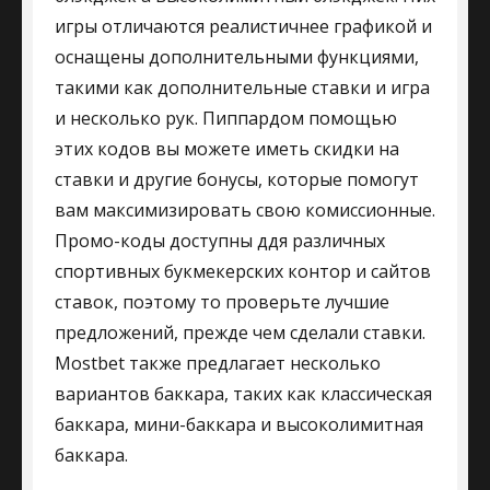
игры отличаются реалистичнее графикой и
оснащены дополнительными функциями,
такими как дополнительные ставки и игра
и несколько рук. Пиппардом помощью
этих кодов вы можете иметь скидки на
ставки и другие бонусы, которые помогут
вам максимизировать свою комиссионные.
Промо-коды доступны ддя различных
спортивных букмекерских контор и сайтов
ставок, поэтому то проверьте лучшие
предложений, прежде чем сделали ставки.
Mostbet также предлагает несколько
вариантов баккара, таких как классическая
баккара, мини-баккара и высоколимитная
баккара.