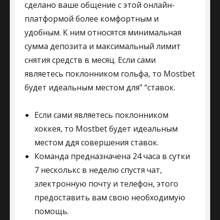
сделано ваше общение с этой онлайн-
платформой более комфортным и
удобным. К ним относятся минимальная
сумма депозита и максимальный лимит
снятия средств в месяц. Если сами
являетесь поклонником гольфа, то Mostbet
будет идеальным местом для” “ставок.
Если сами являетесь поклонником
хоккея, то Mostbet будет идеальным
местом ддя совершения ставок.
Команда предназначена 24 часа в сутки
7 несколькс в неделю спустя чат,
электронную почту и телефон, этого
предоставить вам свою необходимую
помощь.