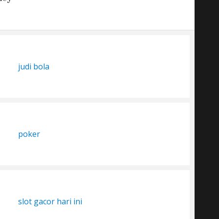
judi bola
poker
slot gacor hari ini