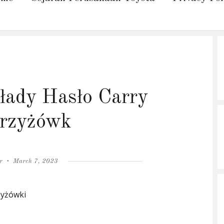
łady Hasło Carry
rzyżówk
Posted
r
March 7, 2023
on
zyżówki