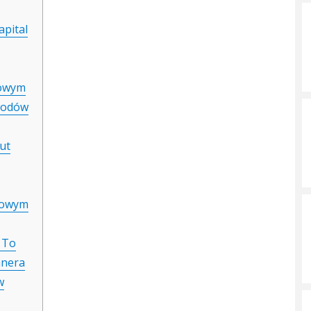
apital
kowym
wodów
ut
kowym
 To
anera
w