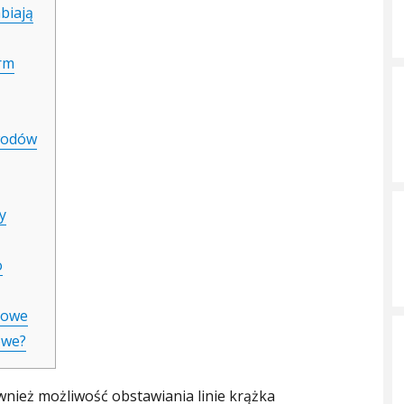
biają
rm
wodów
y
o
towe
owe?
wnież możliwość obstawiania linie krążka