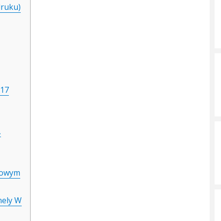
druku)
 17
,
kowym
nely W