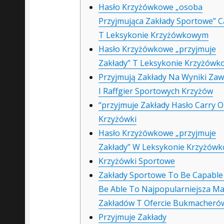
Hasło Krzyżówkowe „osoba
Przyjmująca Zakłady Sportowe” C
T Leksykonie Krzyżówkowym
Hasło Krzyżówkowe „przyjmuje
Zakłady” T Leksykonie Krzyżów
Przyjmują Zakłady Na Wyniki Za
I Raffgier Sportowych Krzyżów
“przyjmuje Zakłady Hasło Carry O
Krzyżówki
Hasło Krzyżówkowe „przyjmuje
Zakłady” W Leksykonie Krzyżów
Krzyżówki Sportowe
Zakłady Sportowe To Be Capable
Be Able To Najpopularniejsza M
Zakładów T Ofercie Bukmacheró
Przyjmuje Zakłady