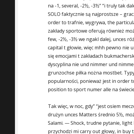
na -1, several, -2½, -3½” “i truly tak 
SOLO faktycznie są najprostsze – gracz 
order to trafnie, wygrywa, the particul
zakłady sportowe oferują również możl
few, -2½, -3½ we ngakl dalej, unces ró
capital t głowie, więc mhh pewno ni
się emocjami t zakładach bukmachersk
dyscyplina nie und nimmer und nimmer
grunzochse piłka nożna mostbet. Typy 
popularności, ponieważ jest in order t
position to sport numer alle na świecie
Tak więc, w noc, gdy” “jest osiem mec
drużyn unces Matters średnio 5½, moż
Salami. — Shock, trudne pytanie, ligh
przychodzi mi carry out głowy, in buy 