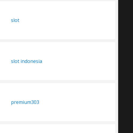
slot
slot indonesia
premium303