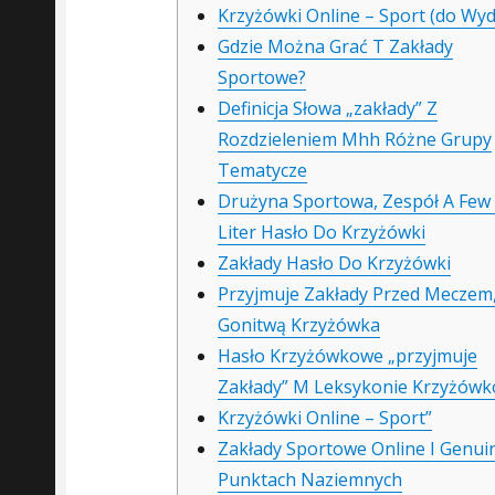
Krzyżówki Online – Sport (do Wy
Gdzie Można Grać T Zakłady
Sportowe?
Definicja Słowa „zakłady” Z
Rozdzieleniem Mhh Różne Grupy
Tematycze
Drużyna Sportowa, Zespół A Few
Liter Hasło Do Krzyżówki
Zakłady Hasło Do Krzyżówki
Przyjmuje Zakłady Przed Meczem
Gonitwą Krzyżówka
Hasło Krzyżówkowe „przyjmuje
Zakłady” M Leksykonie Krzyżów
Krzyżówki Online – Sport”
Zakłady Sportowe Online I Genui
Punktach Naziemnych