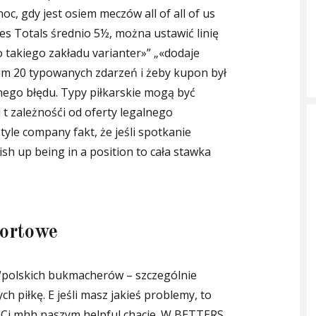
oc, gdy jest osiem meczów all of all of us
s Totals średnio 5½, można ustawić linię
 takiego zakładu varianter»” „«dodaje
m 20 typowanych zdarzeń i żeby kupon był
nego błędu. Typy piłkarskie mogą być
 t zależnośći od oferty legalnego
yle company fakt, że jeśli spotkanie
ish up being in a position to cała stawka
ortowe
“polskich bukmacherów – szczególnie
 piłkę. E jeśli masz jakieś problemy, to
c Ci mhh naszym helpful chacie. W BETTERS