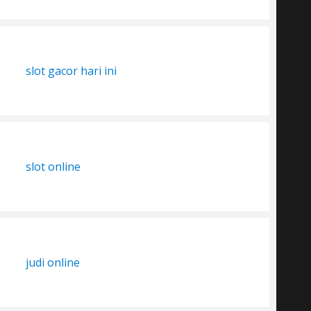
slot gacor hari ini
slot online
judi online