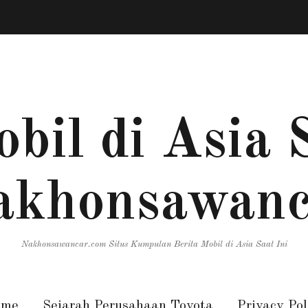
bil di Asia 
akhonsawanc
Nakhonsawancar.com Situs Kumpulan Berita Mobil di Asia Saat Ini
ome
Sejarah Perusahaan Toyota
Privacy Pol