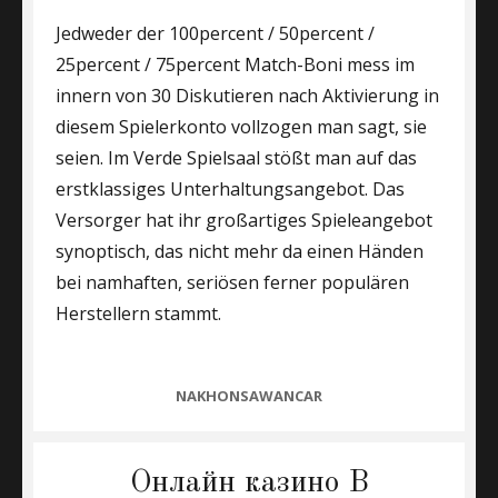
Jedweder der 100percent / 50percent /
25percent / 75percent Match-Boni mess im
innern von 30 Diskutieren nach Aktivierung in
diesem Spielerkonto vollzogen man sagt, sie
seien. Im Verde Spielsaal stößt man auf das
erstklassiges Unterhaltungsangebot. Das
Versorger hat ihr großartiges Spieleangebot
synoptisch, das nicht mehr da einen Händen
bei namhaften, seriösen ferner populären
Herstellern stammt.
CATEGORIES
NAKHONSAWANCAR
Онлайн казино В