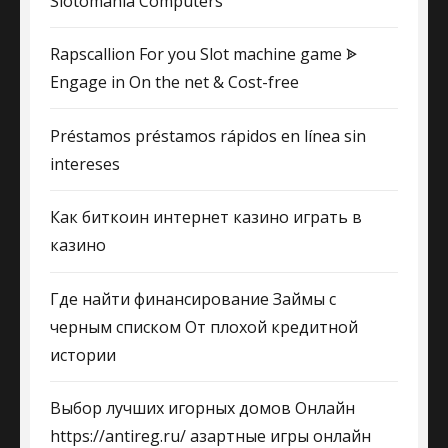
Slotomania Computers
Rapscallion For you Slot machine game ᗎ
Engage in On the net & Cost-free
Préstamos préstamos rápidos en línea sin
intereses
Как биткоин интернет казино играть в
казино
Где найти финансирование Займы с
черным списком От плохой кредитной
истории
Выбор лучших игорных домов Онлайн
https://antireg.ru/ азартные игры онлайн