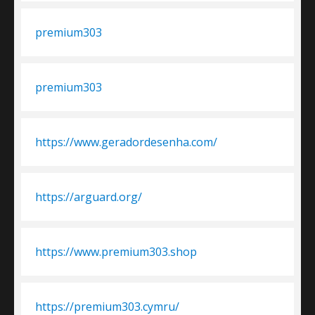
premium303
premium303
https://www.geradordesenha.com/
https://arguard.org/
https://www.premium303.shop
https://premium303.cymru/