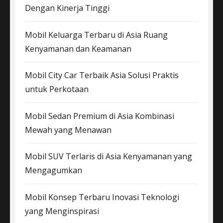
Dengan Kinerja Tinggi
Mobil Keluarga Terbaru di Asia Ruang
Kenyamanan dan Keamanan
Mobil City Car Terbaik Asia Solusi Praktis
untuk Perkotaan
Mobil Sedan Premium di Asia Kombinasi
Mewah yang Menawan
Mobil SUV Terlaris di Asia Kenyamanan yang
Mengagumkan
Mobil Konsep Terbaru Inovasi Teknologi
yang Menginspirasi