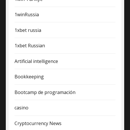
1winRussia
1xbet russia
1xbet Russian
Artificial intelligence
Bookkeeping
Bootcamp de programación
casino
Cryptocurrency News