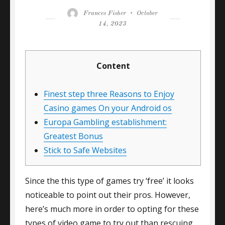
Author
Posted
Frances Fisher
October
on
14, 2023
Content
Finest step three Reasons to Enjoy
Casino games On your Android os
Europa Gambling establishment:
Greatest Bonus
Stick to Safe Websites
Since the this type of games try ‘free’ it looks
noticeable to point out their pros. However,
here’s much more in order to opting for these
types of video game to try out than rescuing