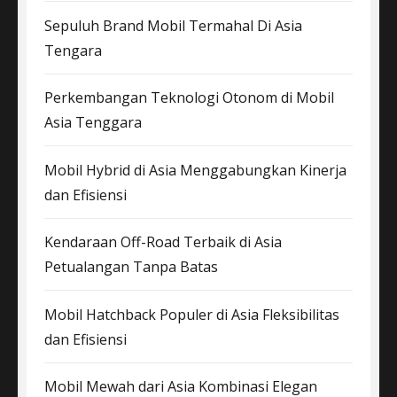
Sepuluh Brand Mobil Termahal Di Asia
Tengara
Perkembangan Teknologi Otonom di Mobil
Asia Tenggara
Mobil Hybrid di Asia Menggabungkan Kinerja
dan Efisiensi
Kendaraan Off-Road Terbaik di Asia
Petualangan Tanpa Batas
Mobil Hatchback Populer di Asia Fleksibilitas
dan Efisiensi
Mobil Mewah dari Asia Kombinasi Elegan