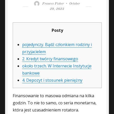
Author
Posted
Frances Fisher
October
on
29, 2023
Posty
pojedynczy. Bądź członkiem rodziny i
przyjacielem
2. Kredyt twórcy finansowego
około trzech. W Internecie Instytucje
bankowe
4. Depozyt i stosunek pieniężny
Finansowanie to masowa odmiana na kilka
godzin. To nie to samo, co seria monetarna,
która jest uzasadnieniem rotatora.