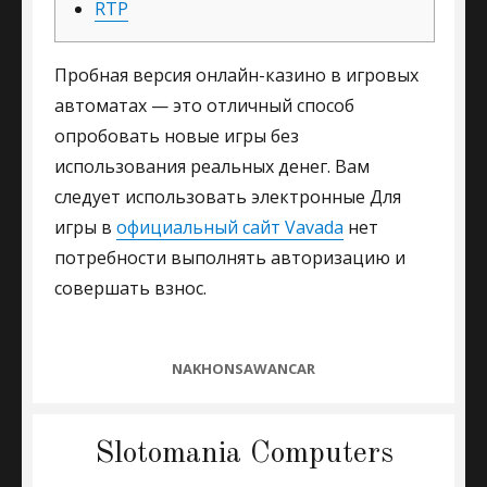
RTP
Пробная версия онлайн-казино в игровых
автоматах — это отличный способ
опробовать новые игры без
использования реальных денег. Вам
следует использовать электронные Для
игры в
официальный сайт Vavada
нет
потребности выполнять авторизацию и
совершать взнос.
CATEGORIES
NAKHONSAWANCAR
Slotomania Computers