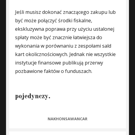
Jeśli musisz dokonać znaczącego zakupu lub
być może połączyć środki fiskalne,
ekskluzywna poprawa przy użyciu ustalonej
spłaty może być znacznie łatwiejsza do
wykonania w porównaniu z zespołami sald
kart okolicznościowych. Jednak nie wszystkie
instytucje finansowe publikują przerwy
pozbawione faktów o funduszach.
pojedynczy.
CATEGORIES
NAKHONSAWANCAR