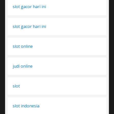
slot gacor hari ini
slot gacor hari ini
slot online
judi online
slot
slot indonesia