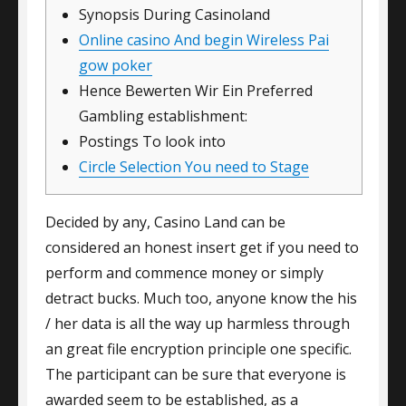
Synopsis During Casinoland
Online casino And begin Wireless Pai
gow poker
Hence Bewerten Wir Ein Preferred
Gambling establishment:
Postings To look into
Circle Selection You need to Stage
Decided by any, Casino Land can be
considered an honest insert get if you need to
perform and commence money or simply
detract bucks. Much too, anyone know the his
/ her data is all the way up harmless through
an great file encryption principle one specific.
The participant can be sure that everyone is
awarded seem to be established, as a