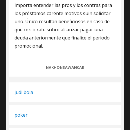
Importa entender las pros y los contras para
los préstamos carente motivos suin solicitar
uno. Único resultan beneficiosos en caso de
que cerciorate sobre alcanzar pagar una
deuda anteriormente que finalice el período
promocional.
CATEGORIES
NAKHONSAWANCAR
judi bola
poker