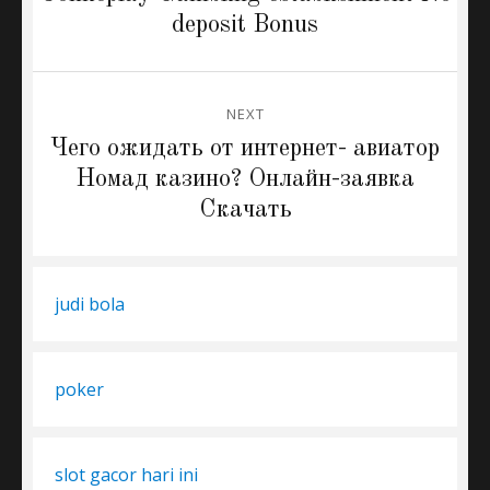
post:
deposit Bonus
NEXT
Next
Чего ожидать от интернет- авиатор
post:
Номад казино? Онлайн-заявка
Скачать
judi bola
poker
slot gacor hari ini