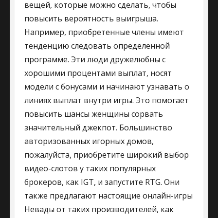
вещей, которые можно сделать, чтобы
повысить вероятность выигрыша.
Например, приобретенные члены имеют
тенденцию следовать определенной
программе. Эти люди дружелюбны с
хорошими процентами выплат, носят
модели с бонусами и начинают узнавать о
линиях выплат внутри игры. Это помогает
повысить шансы женщины сорвать
значительный джекпот. Большинство
авторизованных игорных домов,
пожалуйста, приобретите широкий выбор
видео-слотов у таких популярных
брокеров, как IGT, и запустите RTG. Они
также предлагают настоящие онлайн-игры
Невады от таких производителей, как