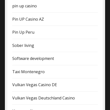
pin up casino
Pin UP Casino AZ
Pin Up Peru
Sober living
Software development
Taxi Montenegro
Vulkan Vegas Casino DE
Vulkan Vegas Deutschland Casino