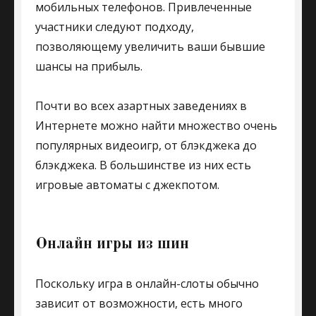
мобильных телефонов. Привлеченные
участники следуют подходу,
позволяющему увеличить ваши бывшие
шансы на прибыль.
Почти во всех азартных заведениях в
Интернете можно найти множество очень
популярных видеоигр, от блэкджека до
блэкджека.
В большинстве из них есть
игровые автоматы с джекпотом.
Онлайн игры из шин
Поскольку игра в онлайн-слоты обычно
зависит от возможности, есть много