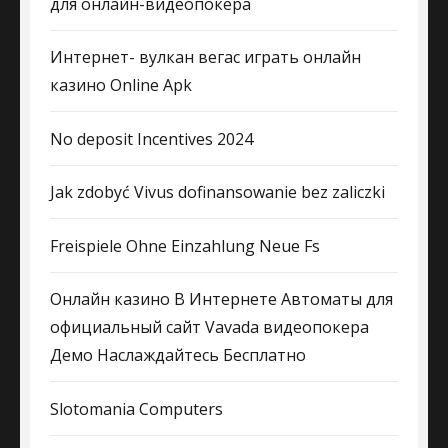
для онлайн-видеопокера
Интернет- вулкан вегас играть онлайн
казино Online Apk
No deposit Incentives 2024
Jak zdobyć Vivus dofinansowanie bez zaliczki
Freispiele Ohne Einzahlung Neue Fs
Онлайн казино В Интернете Автоматы для
официальный сайт Vavada видеопокера
Демо Наслаждайтесь Бесплатно
Slotomania Computers