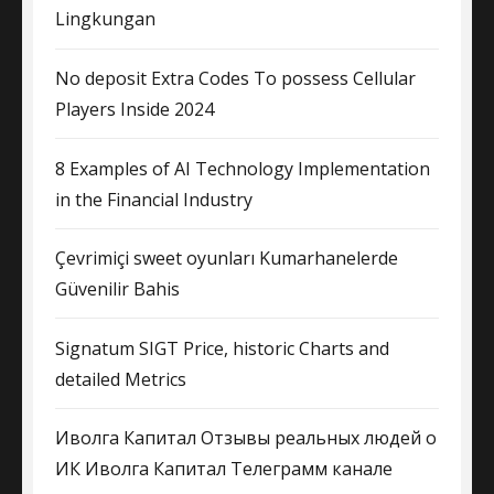
Lingkungan
No deposit Extra Codes To possess Cellular
Players Inside 2024
8 Examples of AI Technology Implementation
in the Financial Industry
Çevrimiçi sweet oyunları Kumarhanelerde
Güvenilir Bahis
Signatum SIGT Price, historic Charts and
detailed Metrics
Иволга Капитал Отзывы реальных людей о
ИК Иволга Капитал Телеграмм канале