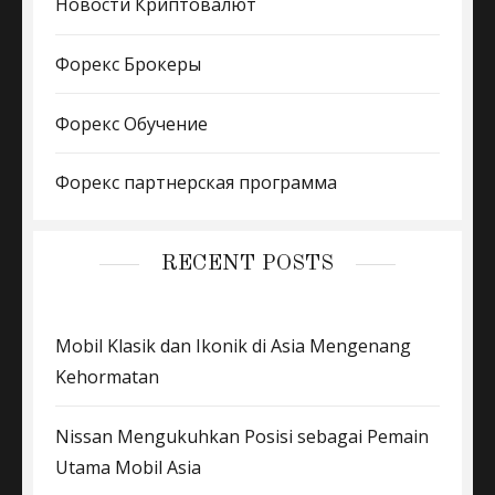
Новости Криптовалют
Форекс Брокеры
Форекс Обучение
Форекс партнерская программа
RECENT POSTS
Mobil Klasik dan Ikonik di Asia Mengenang
Kehormatan
Nissan Mengukuhkan Posisi sebagai Pemain
Utama Mobil Asia