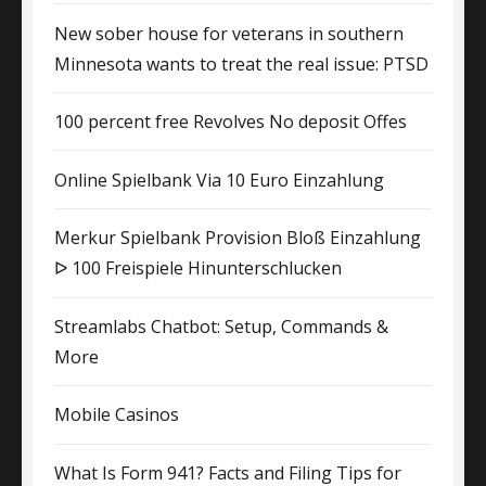
New sober house for veterans in southern
Minnesota wants to treat the real issue: PTSD
100 percent free Revolves No deposit Offes
Online Spielbank Via 10 Euro Einzahlung
Merkur Spielbank Provision Bloß Einzahlung
ᐅ 100 Freispiele Hinunterschlucken
Streamlabs Chatbot: Setup, Commands &
More
Mobile Casinos
What Is Form 941? Facts and Filing Tips for