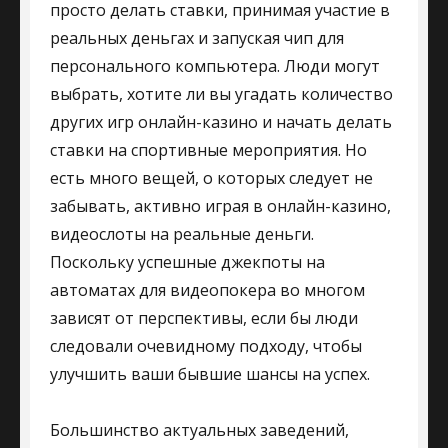
просто делать ставки, принимая участие в
реальных деньгах и запуская чип для
персонального компьютера. Люди могут
выбрать, хотите ли вы угадать количество
других игр онлайн-казино и начать делать
ставки на спортивные мероприятия. Но
есть много вещей, о которых следует не
забывать, активно играя в онлайн-казино,
видеослоты на реальные деньги.
Поскольку успешные джекпоты на
автоматах для видеопокера во многом
зависят от перспективы, если бы люди
следовали очевидному подходу, чтобы
улучшить ваши бывшие шансы на успех.
Большинство актуальных заведений,