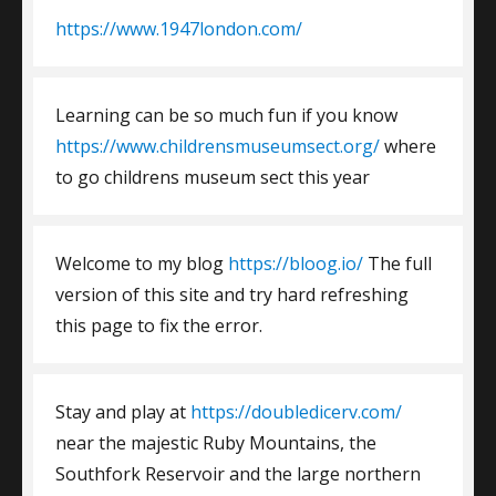
https://www.1947london.com/
Learning can be so much fun if you know
https://www.childrensmuseumsect.org/
where
to go childrens museum sect this year
Welcome to my blog
https://bloog.io/
The full
version of this site and try hard refreshing
this page to fix the error.
Stay and play at
https://doubledicerv.com/
near the majestic Ruby Mountains, the
Southfork Reservoir and the large northern