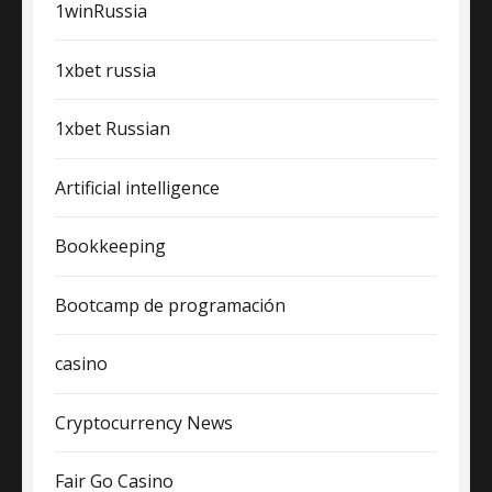
1winRussia
1xbet russia
1xbet Russian
Artificial intelligence
Bookkeeping
Bootcamp de programación
casino
Cryptocurrency News
Fair Go Casino