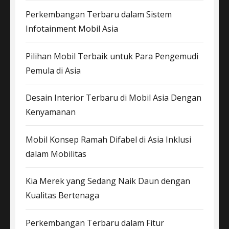
Perkembangan Terbaru dalam Sistem
Infotainment Mobil Asia
Pilihan Mobil Terbaik untuk Para Pengemudi
Pemula di Asia
Desain Interior Terbaru di Mobil Asia Dengan
Kenyamanan
Mobil Konsep Ramah Difabel di Asia Inklusi
dalam Mobilitas
Kia Merek yang Sedang Naik Daun dengan
Kualitas Bertenaga
Perkembangan Terbaru dalam Fitur