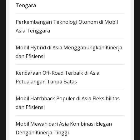
Tengara
Perkembangan Teknologi Otonom di Mobil
Asia Tenggara
Mobil Hybrid di Asia Menggabungkan Kinerja
dan Efisiensi
Kendaraan Off-Road Terbaik di Asia
Petualangan Tanpa Batas
Mobil Hatchback Populer di Asia Fleksibilitas
dan Efisiensi
Mobil Mewah dari Asia Kombinasi Elegan
Dengan Kinerja Tinggi