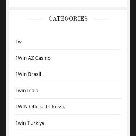
CATEGORIES
1w
1Win AZ Casino
1Win Brasil
1win India
1WIN Official In Russia
1win Turkiye