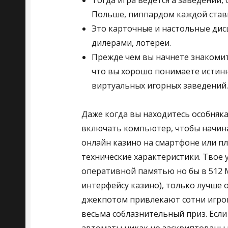
Тогда игра ведется а заведении
Польше, пиппардом каждой ставк
Это карточные и настольные дис
дилерами, лотереи.
Прежде чем вы начнете знакомит
что вы хорошо понимаете истин
виртуальных игорных заведений.
Даже когда вы находитесь особняка
включать компьютер, чтобы начинат
онлайн казино на смартфоне или п
технические характеристики. Твое
оперативной памятью но бы в 512 
интерфейсу казино), только лучше 
джекпотом привлекают сотни игрок
весьма соблазнительный приз. Если 