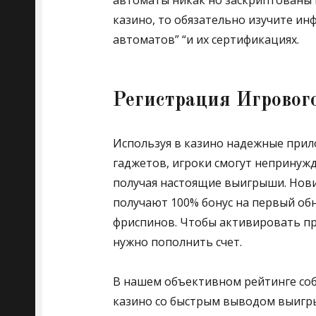
автоматы никак но заскриптованы и
казино, то обязательно изучите и
автоматов” “и их сертификациях.
Регистрация Игровог
Используя в казино надежные прил
гаджетов, игроки смогут непринуж
получая настоящие выигрыши. Нови
получают 100% бонус на первый об
фриспинов. Чтобы активировать пр
нужно пополнить счет.
В нашем объективном рейтинге со
казино со быстрым выводом выигры