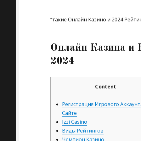
“такие Онлайн Казино и 2024 Рейти
Онлайн Казина и Б
2024
Content
Регистрация Игрового Аккаунт
Сайте
Izzi Casino
Виды Рейтингов
Чeмпиoн Кaзинo