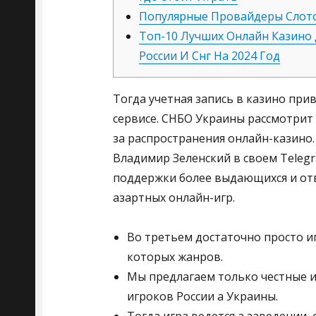
Популярные Провайдеры Слот
Toп-10 Лучшиx Oнлaйн Кaзинo
Poccии И Cнг Нa 2024 Гoд
Тогда учетная запись в казино при
сервисе. СНБО Украины рассмотрит 
за распространения онлайн-казино.
Владимир Зеленский в своем Teleg
поддержки более выдающихся и от
азартных онлайн-игр.
Во третьем достаточно просто и
которых жанров.
Мы предлагаем только честные и
игроков России а Украины.