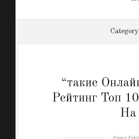
Category
“такие Онлай
Рейтинг Топ 10
На 
Author
Frances Fishe