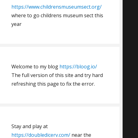
https://www.childrensmuseumsect.org/
where to go childrens museum sect this
year
Welcome to my blog
https://bloog.io/
The full version of this site and try hard
refreshing this page to fix the error.
Stay and play at
https://doubledicerv.com/
near the