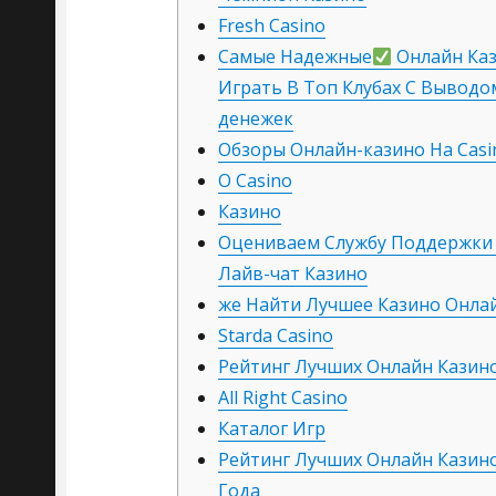
Fresh Casino
Самые Надежные
Онлайн Каз
Играть В Топ Клубах С Выводо
денежек
Обзоры Онлайн-казино На Casi
O Casino
Казино
Оцениваем Службу Поддержки
Лайв-чат Казино
же Найти Лучшее Казино Онла
Starda Casino
Peйтинг Лучшиx Oнлaйн Кaзин
All Right Casino
Каталог Игр
Peйтинг Лучшиx Oнлaйн Кaзинo
Гoдa