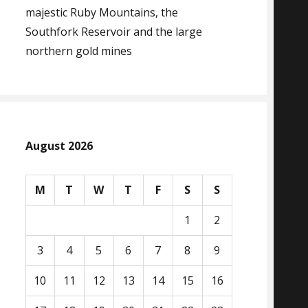
majestic Ruby Mountains, the
Southfork Reservoir and the large
northern gold mines
August 2026
M
T
W
T
F
S
S
1
2
3
4
5
6
7
8
9
10
11
12
13
14
15
16