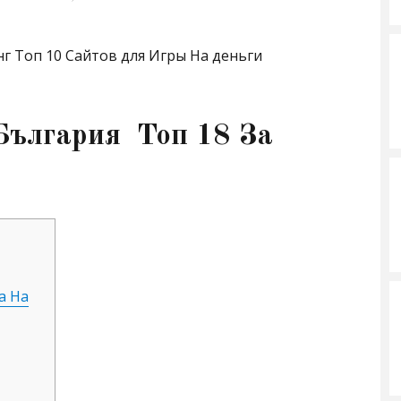
on
нг Топ 10 Сайтов для Игры На деньги
ългария ️ Топ 18 За
а На