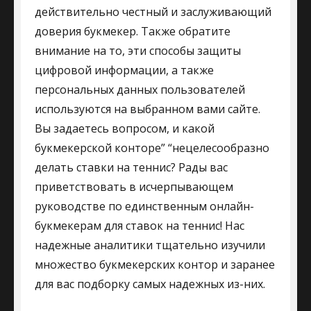
действительно честный и заслуживающий
доверия букмекер. Также обратите
внимание на то, эти способы защиты
цифровой информации, а также
персональных данных пользователей
используются на выбранном вами сайте.
Вы задаетесь вопросом, и какой
букмекерской конторе” “нецелесообразно
делать ставки на теннис? Рады вас
приветствовать в исчерпывающем
руководстве по единственным онлайн-
букмекерам для ставок на теннис! Нас
надежные аналитики тщательно изучили
множество букмекерских контор и заранее
для вас подборку самых надежных из-них.