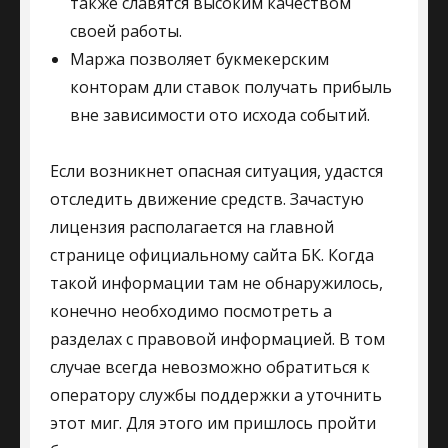
также славятся высоким качеством
своей работы.
Маржа позволяет букмекерским
конторам дли ставок получать прибыль
вне зависимости ото исхода событий.
Если возникнет опасная ситуация, удастся
отследить движение средств. Зачастую
лицензия располагается на главной
странице официальному сайта БК. Когда
такой информации там не обнаружилось,
конечно необходимо посмотреть а
разделах с правовой информацией. В том
случае всегда невозможно обратиться к
оператору службы поддержки а уточнить
этот миг. Для этого им пришлось пройти