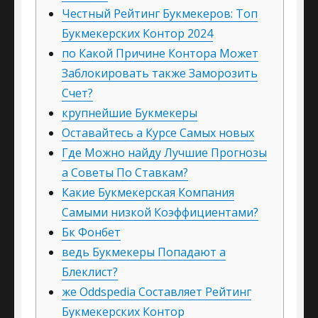
Честный Рейтинг Букмекеров: Топ
Букмекерских Контор 2024
по Какой Причине Контора Может
Заблокировать также Заморозить
Счет?
крупнейшие Букмекеры
Оставайтесь а Курсе Самых новых
Где Можно найду Лучшие Прогнозы
а Советы По Ставкам?
Какие Букмекерская Компания
Самыми низкой Коэффициентами?
Бк Фонбет
ведь Букмекеры Попадают а
Блеклист?
же Oddspedia Составляет Рейтинг
Букмекерских Контор