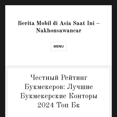
Berita Mobil di Asia Saat Ini –
Nakhonsawancar
MENU
Честный Рейтинг
Букмекеров: Лучшие
Букмекерские Конторы
2024 Топ Бк