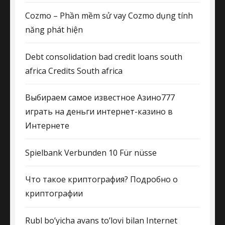
Cozmo – Phần mềm sử vay Cozmo dụng tính
năng phát hiện
Debt consolidation bad credit loans south
africa Credits South africa
Выбираем самое известное Азино777
играть на деньги интернет-казино в
Интернете
Spielbank Verbunden 10 Für nüsse
Что такое криптография? Подробно о
криптографии
Rubl bo’yicha avans to’lovi bilan Internet