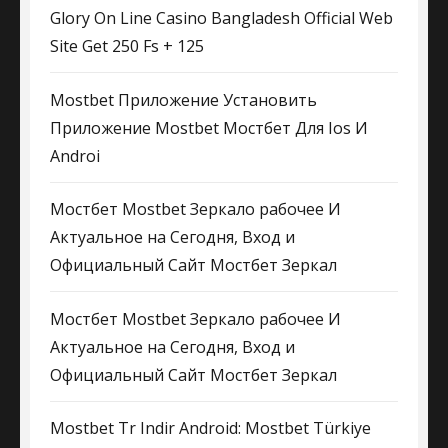
Glory On Line Casino Bangladesh Official Web
Site Get 250 Fs + 125
Mostbet Приложение Установить
Приложение Mostbet Мостбет Для Ios И
Androi
Мостбет Mostbet Зеркало рабочее И
Актуальное на Сегодня, Вход и
Официальный Сайт Мостбет Зеркал
Мостбет Mostbet Зеркало рабочее И
Актуальное на Сегодня, Вход и
Официальный Сайт Мостбет Зеркал
Mostbet Tr Indir Android: Mostbet Türkiye