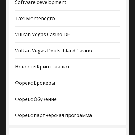
Software development
Taxi Montenegro
Vulkan Vegas Casino DE
Vulkan Vegas Deutschland Casino
Новости Криптовалют
Форекс Брокеры
Форекс Обучение
Форекс партнерская программа