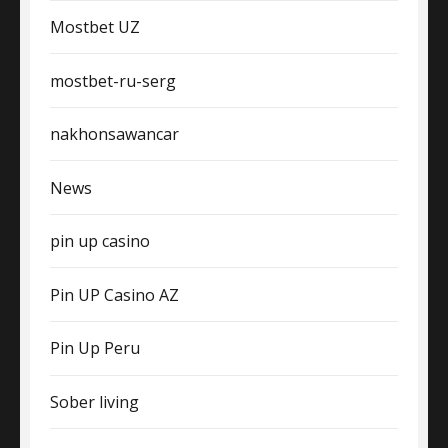
Mostbet UZ
mostbet-ru-serg
nakhonsawancar
News
pin up casino
Pin UP Casino AZ
Pin Up Peru
Sober living