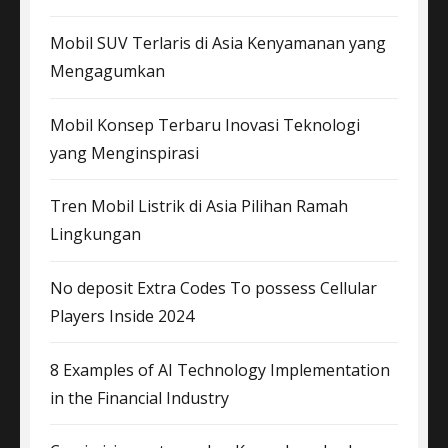
Mobil SUV Terlaris di Asia Kenyamanan yang
Mengagumkan
Mobil Konsep Terbaru Inovasi Teknologi
yang Menginspirasi
Tren Mobil Listrik di Asia Pilihan Ramah
Lingkungan
No deposit Extra Codes To possess Cellular
Players Inside 2024
8 Examples of AI Technology Implementation
in the Financial Industry