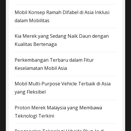
Mobil Konsep Ramah Difabel di Asia Inklusi
dalam Mobilitas
Kia Merek yang Sedang Naik Daun dengan
Kualitas Bertenaga
Perkembangan Terbaru dalam Fitur
Keselamatan Mobil Asia
Mobil Multi-Purpose Vehicle Terbaik di Asia
yang Fleksibel
Proton Merek Malaysia yang Membawa
Teknologi Terkini