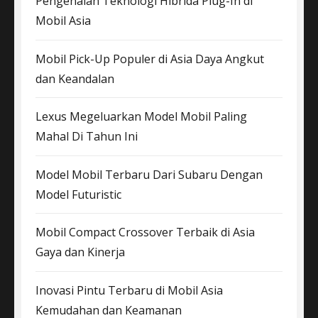
Pengenalan Teknologi Hibrida Plug-In di
Mobil Asia
Mobil Pick-Up Populer di Asia Daya Angkut
dan Keandalan
Lexus Megeluarkan Model Mobil Paling
Mahal Di Tahun Ini
Model Mobil Terbaru Dari Subaru Dengan
Model Futuristic
Mobil Compact Crossover Terbaik di Asia
Gaya dan Kinerja
Inovasi Pintu Terbaru di Mobil Asia
Kemudahan dan Keamanan