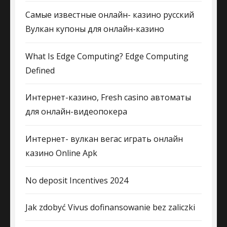
Самые известные онлайн- казино русский
Вулкан купоны для онлайн-казино
What Is Edge Computing? Edge Computing
Defined
Интернет-казино, Fresh casino автоматы
для онлайн-видеопокера
Интернет- вулкан вегас играть онлайн
казино Online Apk
No deposit Incentives 2024
Jak zdobyć Vivus dofinansowanie bez zaliczki