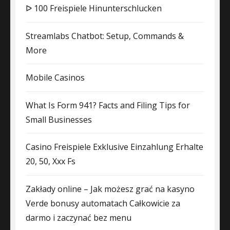
ᐅ 100 Freispiele Hinunterschlucken
Streamlabs Chatbot: Setup, Commands &
More
Mobile Casinos
What Is Form 941? Facts and Filing Tips for
Small Businesses
Casino Freispiele Exklusive Einzahlung Erhalte
20, 50, Xxx Fs
Zakłady online – Jak możesz grać na kasyno
Verde bonusy automatach Całkowicie za
darmo i zaczynać bez menu