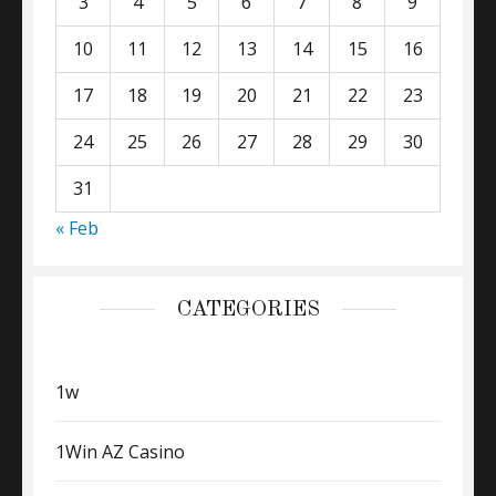
3
4
5
6
7
8
9
10
11
12
13
14
15
16
17
18
19
20
21
22
23
24
25
26
27
28
29
30
31
« Feb
CATEGORIES
1w
1Win AZ Casino