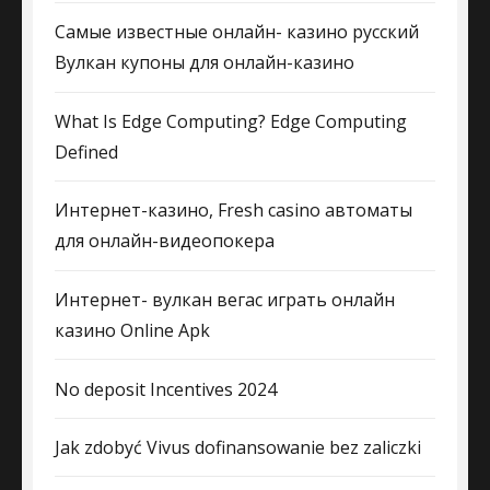
Самые известные онлайн- казино русский
Вулкан купоны для онлайн-казино
What Is Edge Computing? Edge Computing
Defined
Интернет-казино, Fresh casino автоматы
для онлайн-видеопокера
Интернет- вулкан вегас играть онлайн
казино Online Apk
No deposit Incentives 2024
Jak zdobyć Vivus dofinansowanie bez zaliczki