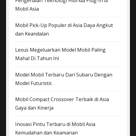
Pengenalan Teknologi Hibrida Plug-In di
Mobil Asia
Mobil Pick-Up Populer di Asia Daya Angkut
dan Keandalan
Lexus Megeluarkan Model Mobil Paling
Mahal Di Tahun Ini
Model Mobil Terbaru Dari Subaru Dengan
Model Futuristic
Mobil Compact Crossover Terbaik di Asia
Gaya dan Kinerja
Inovasi Pintu Terbaru di Mobil Asia
Kemudahan dan Keamanan