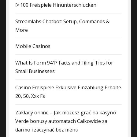
ᐅ 100 Freispiele Hinunterschlucken
Streamlabs Chatbot: Setup, Commands &
More
Mobile Casinos
What Is Form 941? Facts and Filing Tips for
Small Businesses
Casino Freispiele Exklusive Einzahlung Erhalte
20, 50, Xxx Fs
Zakłady online – Jak możesz grać na kasyno
Verde bonusy automatach Całkowicie za
darmo i zaczynać bez menu