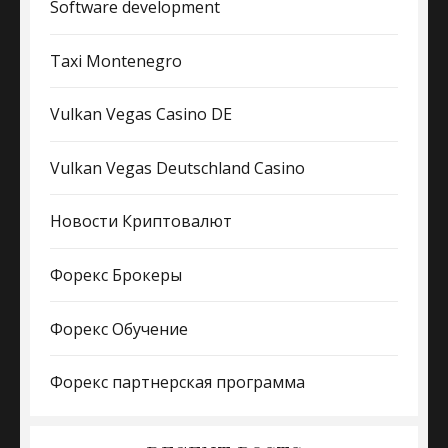
Software development
Taxi Montenegro
Vulkan Vegas Casino DE
Vulkan Vegas Deutschland Casino
Новости Криптовалют
Форекс Брокеры
Форекс Обучение
Форекс партнерская программа