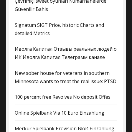
Çevrimiçi sweet oyunları Kumarhanelerde
Güvenilir Bahis
Signatum SIGT Price, historic Charts and
detailed Metrics
Иволга Капитал Отзывы реальных людей о
ИК Иволга Капитал Телеграмм канале
New sober house for veterans in southern
Minnesota wants to treat the real issue: PTSD
100 percent free Revolves No deposit Offes
Online Spielbank Via 10 Euro Einzahlung
Merkur Spielbank Provision Bloß Einzahlung