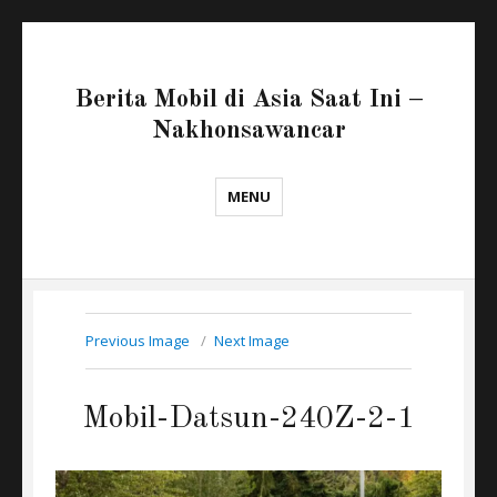
Berita Mobil di Asia Saat Ini –
Nakhonsawancar
MENU
Previous Image
Next Image
Mobil-Datsun-240Z-2-1