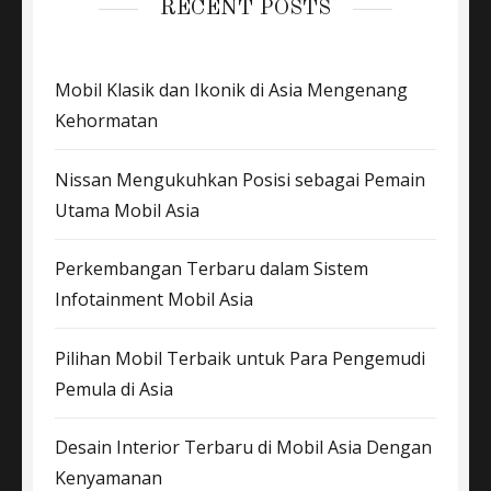
RECENT POSTS
Mobil Klasik dan Ikonik di Asia Mengenang
Kehormatan
Nissan Mengukuhkan Posisi sebagai Pemain
Utama Mobil Asia
Perkembangan Terbaru dalam Sistem
Infotainment Mobil Asia
Pilihan Mobil Terbaik untuk Para Pengemudi
Pemula di Asia
Desain Interior Terbaru di Mobil Asia Dengan
Kenyamanan