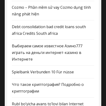
Cozmo – Phần mềm sử vay Cozmo dụng tính
năng phát hiện
Debt consolidation bad credit loans south
africa Credits South africa
Выбираем самое известное Азино777
играть на деньги интернет-казино в
Интернете
Spielbank Verbunden 10 Für nüsse
Что такое криптография? Подробно о
криптографии
Rubl bo’yicha avans to’lovi bilan Internet