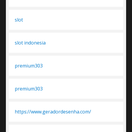
slot
slot indonesia
premium303
premium303
https://www.geradordesenha.com/