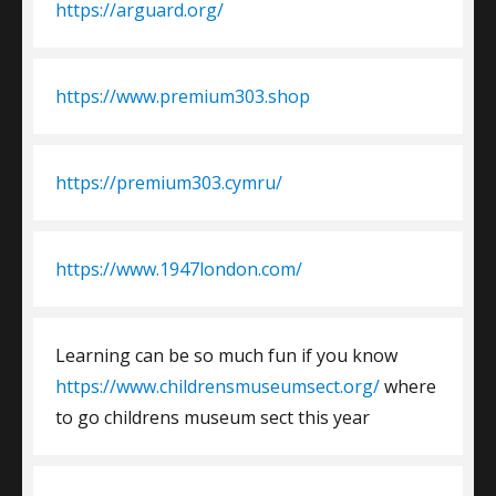
https://arguard.org/
https://www.premium303.shop
https://premium303.cymru/
https://www.1947london.com/
Learning can be so much fun if you know
https://www.childrensmuseumsect.org/
where
to go childrens museum sect this year