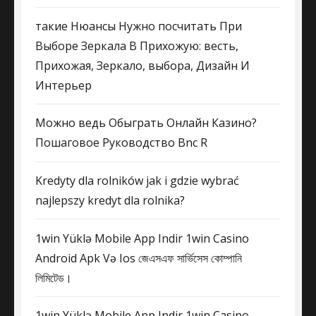
такие Нюансы Нужно посчитать При
Выборе Зеркала В Прихожую: весть,
Прихожая, Зеркало, выбора, Дизайн И
Интерьер
Можно ведь Обыграть Онлайн Казино?
Пошаговое Руководство Bnc R
Kredyty dla rolników jak i gdzie wybrać
najlepszy kredyt dla rolnika?
1win Yüklə Mobile App Indir 1win Casino
Android Apk Və Ios জেএসএফ সার্ভিসেস কোম্পানি
লিমিটেড।
1win Yüklə Mobile App Indir 1win Casino