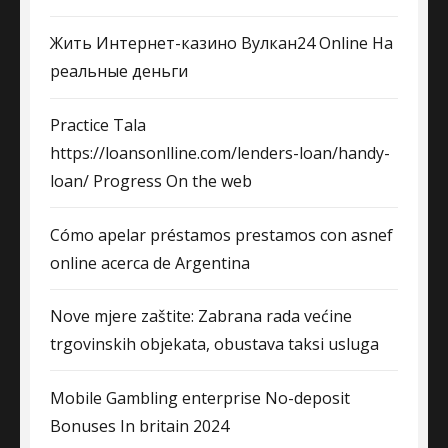
Жить Интернет-казино Вулкан24 Online На
реальные деньги
Practice Tala
https://loansonlline.com/lenders-loan/handy-
loan/ Progress On the web
Cómo apelar préstamos prestamos con asnef
online acerca de Argentina
Nove mjere zaštite: Zabrana rada većine
trgovinskih objekata, obustava taksi usluga
Mobile Gambling enterprise No-deposit
Bonuses In britain 2024