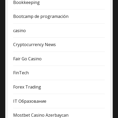
Bookkeeping
Bootcamp de programación
casino
Cryptocurrency News
Fair Go Casino
FinTech
Forex Trading
IT Образование
Mostbet Casino Azerbaycan