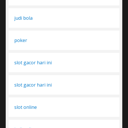
judi bola
poker
slot gacor hari ini
slot gacor hari ini
slot online