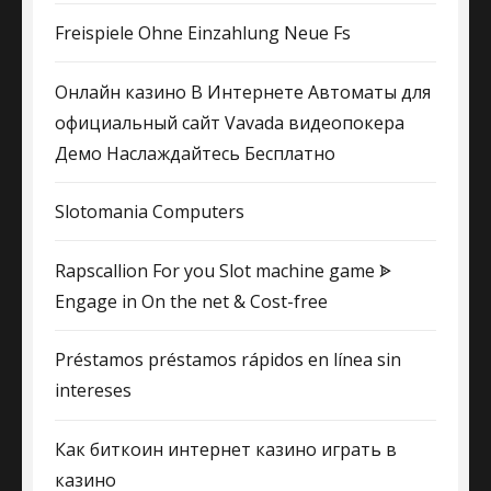
Freispiele Ohne Einzahlung Neue Fs
Онлайн казино В Интернете Автоматы для
официальный сайт Vavada видеопокера
Демо Наслаждайтесь Бесплатно
Slotomania Computers
Rapscallion For you Slot machine game ᗎ
Engage in On the net & Cost-free
Préstamos préstamos rápidos en línea sin
intereses
Как биткоин интернет казино играть в
казино