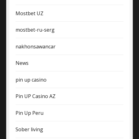
Mostbet UZ
mostbet-ru-serg
nakhonsawancar
News
pin up casino
Pin UP Casino AZ
Pin Up Peru
Sober living