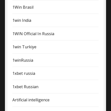
1Win Brasil
1win India
1WIN Official In Russia
1win Turkiye
1winRussia
1xbet russia
1xbet Russian
Artificial intelligence