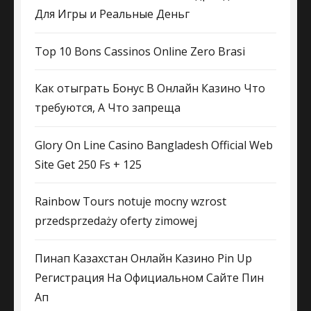
Для Игры и Реальные Деньг
Top 10 Bons Cassinos Online Zero Brasi
Как отыграть Бонус В Онлайн Казино Что
требуются, А Что запреща
Glory On Line Casino Bangladesh Official Web
Site Get 250 Fs + 125
Rainbow Tours notuje mocny wzrost
przedsprzedaży oferty zimowej
Пинап Казахстан Онлайн Казино Pin Up
Регистрация На Официальном Сайте Пин
Ап