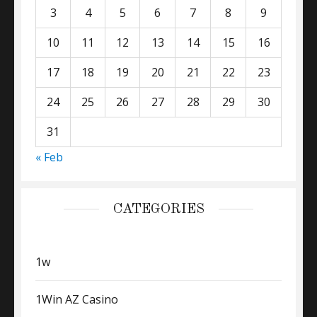
3
4
5
6
7
8
9
10
11
12
13
14
15
16
17
18
19
20
21
22
23
24
25
26
27
28
29
30
31
« Feb
CATEGORIES
1w
1Win AZ Casino