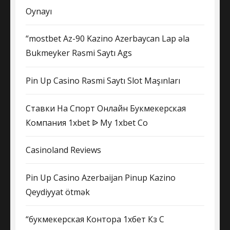
Oynayı
“mostbet Az-90 Kazino Azerbaycan Lap əla
Bukmeyker Rəsmi Saytı Ags
Pin Up Casino Rəsmi Saytı Slot Maşınları
Ставки На Спорт Онлайн Букмекерская
Компания 1xbet ᐉ My 1xbet Co
Casinoland Reviews
Pin Up Casino Azerbaijan Pinup Kazino
Qeydiyyat ötmək
“букмекерская Контора 1хбет Кз С